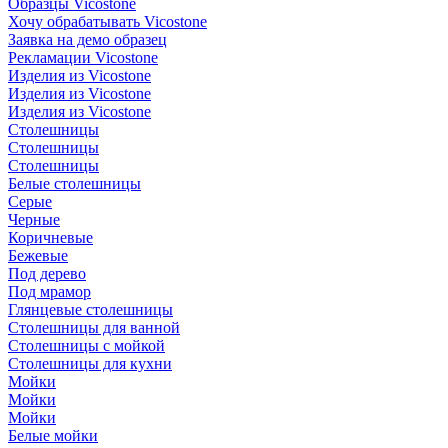
Образцы Vicostone
Хочу обрабатывать Vicostone
Заявка на демо образец
Рекламации Vicostone
Изделия из Vicostone
Изделия из Vicostone
Изделия из Vicostone
Столешницы
Столешницы
Столешницы
Белые столешницы
Серые
Черные
Коричневые
Бежевые
Под дерево
Под мрамор
Глянцевые столешницы
Столешницы для ванной
Столешницы с мойкой
Столешницы для кухни
Мойки
Мойки
Мойки
Белые мойки