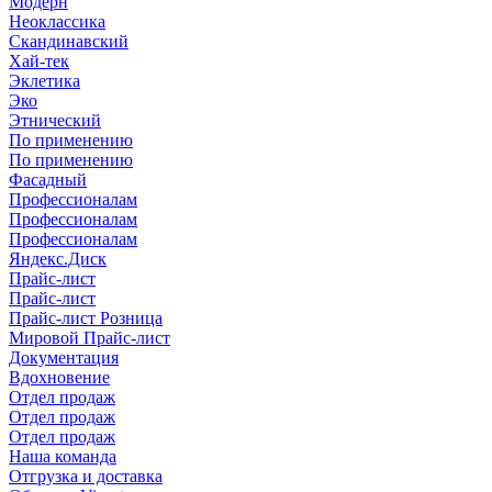
Модерн
Неоклассика
Скандинавский
Хай-тек
Эклетика
Эко
Этнический
По применению
По применению
Фасадный
Профессионалам
Профессионалам
Профессионалам
Яндекс.Диск
Прайс-лист
Прайс-лист
Прайс-лист Розница
Мировой Прайс-лист
Документация
Вдохновение
Отдел продаж
Отдел продаж
Отдел продаж
Наша команда
Отгрузка и доставка