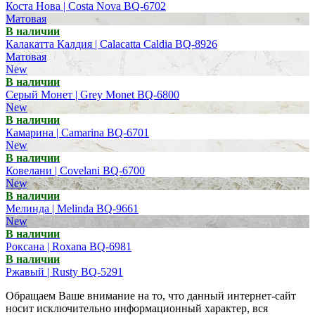
Коста Нова | Costa Nova BQ-6702
Матовая
В наличии
Калакатта Калдия | Calacatta Caldia BQ-8926
Матовая
New
В наличии
Серый Монет | Grey Monet BQ-6800
New
В наличии
Камарина | Camarina BQ-6701
New
В наличии
Ковелани | Covelani BQ-6700
New
В наличии
Мелинда | Melinda BQ-9661
New
В наличии
Роксана | Roxana BQ-6981
В наличии
Ржавый | Rusty BQ-5291
Обращаем Ваше внимание на то, что данный интернет-сайт
носит исключительно информационный характер, вся