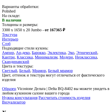
Варианты обработки:
Polished
На складе:
В наличии
Толщины и размеры:
3300 x 1650 x 20 Jumbo -
от 167365 ₽
Текстура
Интерьер
Слэб
Подходящие стили кухонь:
Ампир
,
Ар-деко
,
Барокко
,
Эклектика
,
Эко
,
Этнический
,
Кантри
,
Классика
,
Минимализм
,
Модерн
,
Неоклассика
,
Скандинавский
Цвета и текстуры:
Светлый
,
Белый
,
Мрамор
,
Белый мрамор
Цвет, оттенок и текстура могут отличаться от фактического
изделия
Образец
Vicostone Дельта | Delta BQ-8402 вы можете увидеть в
любом кухонном салоне вашего города
Нужна консультация
Рассчитать стоимость изделия
Визуализатор