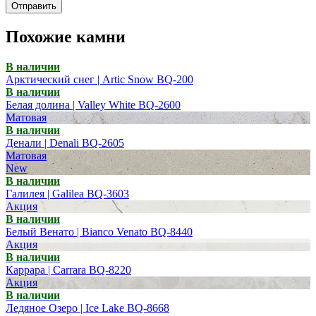
Отправить
Похожие камни
В наличии
Арктический снег | Artic Snow BQ-200
В наличии
Белая долина | Valley White BQ-2600
Матовая
В наличии
Денали | Denali BQ-2605
Матовая
New
В наличии
Галилея | Galilea BQ-3603
Акция
В наличии
Белый Венато | Bianco Venato BQ-8440
Акция
В наличии
Каррара | Carrara BQ-8220
Акция
В наличии
Ледяное Озеро | Ice Lake BQ-8668