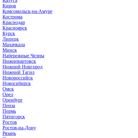
Калуга
Киров
Комсомольск-на-Амуре
Кострома
Краснодар
Красноярск
Курск
Липецк
Махачкала
Минск
Набережные Челны
Нижневартовск
Нижний Новгород
Нижний Тагил
Новороссийск
Новосибирск
Омск
Орел
Оренбург
Пенза
Пермь
Пятигорск
Ростов
Ростов-на-Дону
Рязань