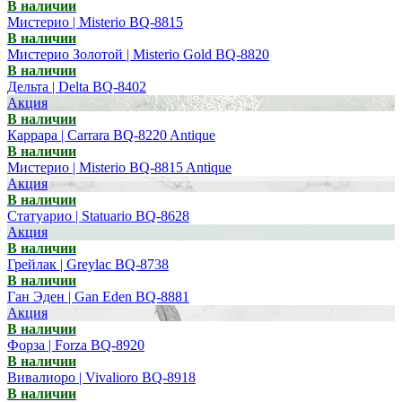
В наличии
Мистерио | Misterio BQ-8815
В наличии
Мистерио Золотой | Misterio Gold BQ-8820
В наличии
Дельта | Delta BQ-8402
Акция
В наличии
Каррара | Carrara BQ-8220 Antique
В наличии
Мистерио | Misterio BQ-8815 Antique
Акция
В наличии
Статуарио | Statuario BQ-8628
Акция
В наличии
Грейлак | Greylac BQ-8738
В наличии
Ган Эден | Gan Eden BQ-8881
Акция
В наличии
Форза | Forza BQ-8920
В наличии
Вивалиоро | Vivalioro BQ-8918
В наличии