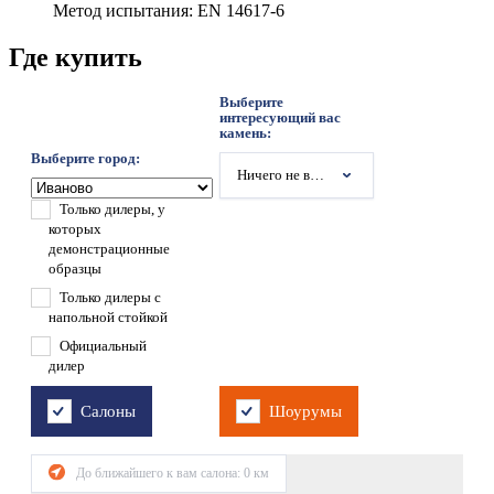
Метод испытания: EN 14617-6
Где купить
Выберите
интересующий вас
камень:
Выберите город:
Ничего не выбрано
Только дилеры, у
которых
демонстрационные
образцы
Только дилеры с
напольной стойкой
Официальный
дилер
Салоны
Шоурумы
До ближайшего к вам салона:
0
км