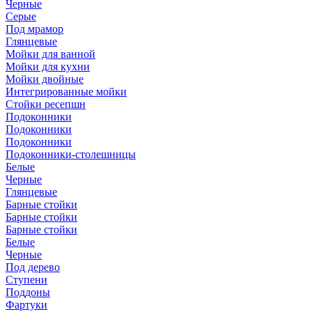
Черные
Серые
Под мрамор
Глянцевые
Мойки для ванной
Мойки для кухни
Мойки двойные
Интегрированные мойки
Стойки ресепшн
Подоконники
Подоконники
Подоконники
Подоконники-столешницы
Белые
Черные
Глянцевые
Барные стойки
Барные стойки
Барные стойки
Белые
Черные
Под дерево
Ступени
Поддоны
Фартуки