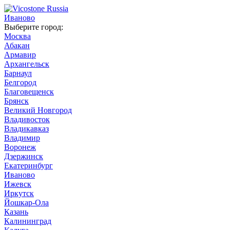
Иваново
Выберите город:
Москва
Абакан
Армавир
Архангельск
Барнаул
Белгород
Благовещенск
Брянск
Великий Новгород
Владивосток
Владикавказ
Владимир
Воронеж
Дзержинск
Екатеринбург
Иваново
Ижевск
Иркутск
Йошкар-Ола
Казань
Калининград