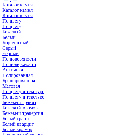
Каталог камня
Каталог камня
Каталог камня
По цвету
По цвету
Бежевый
Белый
Коричневый
Серый
Черный
По поверхности
По поверхности
Античная
Полированная
Брашированная
Матовая
По цвету и текстуре
По цвету и текстуре
Бежевый гранит
Бежевый мрамор
Бежевый травертин
Белый гранит
Белый кварцит
Белый мрамор
Коричневый гранит