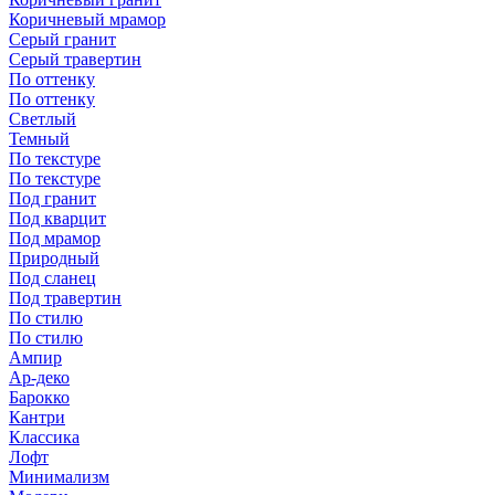
Коричневый мрамор
Серый гранит
Серый травертин
По оттенку
По оттенку
Светлый
Темный
По текстуре
По текстуре
Под гранит
Под кварцит
Под мрамор
Природный
Под сланец
Под травертин
По стилю
По стилю
Ампир
Ар-деко
Барокко
Кантри
Классика
Лофт
Минимализм