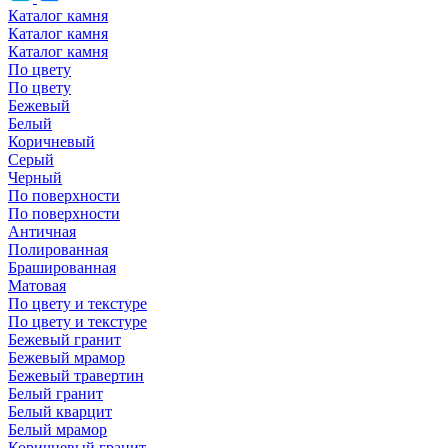
Каталог камня
Каталог камня
Каталог камня
По цвету
По цвету
Бежевый
Белый
Коричневый
Серый
Черный
По поверхности
По поверхности
Античная
Полированная
Брашированная
Матовая
По цвету и текстуре
По цвету и текстуре
Бежевый гранит
Бежевый мрамор
Бежевый травертин
Белый гранит
Белый кварцит
Белый мрамор
Коричневый гранит