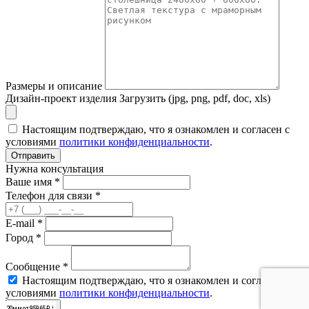
Размеры и описание
Дизайн-проект изделия
Загрузить (jpg, png, pdf, doc, xls)
Настоящим подтверждаю, что я ознакомлен и согласен с
условиями
политики конфиденциальности
.
Отправить
Нужна консультация
Ваше имя *
Телефон для связи *
E-mail *
Город *
Сообщение *
Настоящим подтверждаю, что я ознакомлен и согласен с
условиями
политики конфиденциальности
.
Отправить
20мм от 106760 ₽
20мм от 190315 ₽
20мм от 156995 ₽
20мм от 190315 ₽
20мм от 190315 ₽
20мм от 156995 ₽
20мм от 75650 ₽
20мм от 80410 ₽
20мм от 80410 ₽
20мм от 104210 ₽
20мм от 83300 ₽
20мм от 95965 ₽