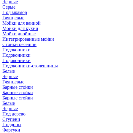
Черные
Серые
Под мрамор
Глянцевые
Мойки для ванной
Мойки для кухни
Мойки двойные
Интегрированные мойки
Стойки ресепшн
Подоконники
Подоконники
Подоконники
Подоконники-столешницы
Белые
Черные
Глянцевые
Барные стойки
Барные стойки
Барные стойки
Белые
Черные
Под дерево
Ступени
Поддоны
Фартуки