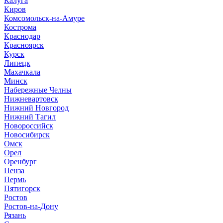
Калуга
Киров
Комсомольск-на-Амуре
Кострома
Краснодар
Красноярск
Курск
Липецк
Махачкала
Минск
Набережные Челны
Нижневартовск
Нижний Новгород
Нижний Тагил
Новороссийск
Новосибирск
Омск
Орел
Оренбург
Пенза
Пермь
Пятигорск
Ростов
Ростов-на-Дону
Рязань