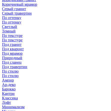
Коричневый мрамор
Серый гранит
Серый травертин
По оттенку
По оттенку
Светлый
Темный
По текстуре
По текстуре
Под гранит
Под кварцит
Под мрамор
Природный
Под сланец
Под травертин
По стилю
По стилю
Ампир
Ар-деко
Барокко
Кантри
Классика
Лофт
Минимализм