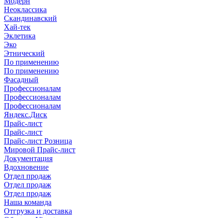
Модерн
Неоклассика
Скандинавский
Хай-тек
Эклетика
Эко
Этнический
По применению
По применению
Фасадный
Профессионалам
Профессионалам
Профессионалам
Яндекс.Диск
Прайс-лист
Прайс-лист
Прайс-лист Розница
Мировой Прайс-лист
Документация
Вдохновение
Отдел продаж
Отдел продаж
Отдел продаж
Наша команда
Отгрузка и доставка