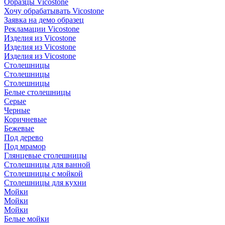
Образцы Vicostone
Хочу обрабатывать Vicostone
Заявка на демо образец
Рекламации Vicostone
Изделия из Vicostone
Изделия из Vicostone
Изделия из Vicostone
Столешницы
Столешницы
Столешницы
Белые столешницы
Серые
Черные
Коричневые
Бежевые
Под дерево
Под мрамор
Глянцевые столешницы
Столешницы для ванной
Столешницы с мойкой
Столешницы для кухни
Мойки
Мойки
Мойки
Белые мойки