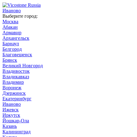
Иваново
Выберите город:
Москва
Абакан
Армавир
Архангельск
Барнаул
Белгород
Благовещенск
Брянск
Великий Новгород
Владивосток
Владикавказ
Владимир
Воронеж
Дзержинск
Екатеринбург
Иваново
Ижевск
Иркутск
Йошкар-Ола
Казань
Калининград