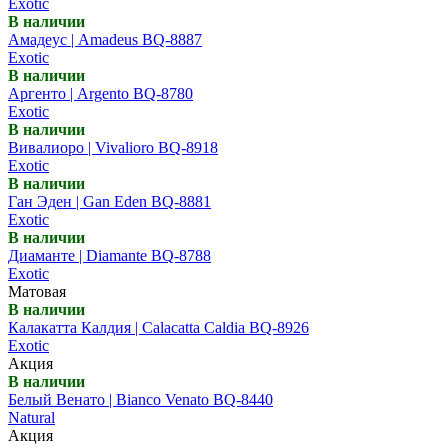
Exotic
В наличии
Амадеус | Amadeus BQ-8887
Exotic
В наличии
Аргенто | Argento BQ-8780
Exotic
В наличии
Вивалиоро | Vivalioro BQ-8918
Exotic
В наличии
Ган Эден | Gan Eden BQ-8881
Exotic
В наличии
Диаманте | Diamante BQ-8788
Exotic
Матовая
В наличии
Калакатта Калдия | Calacatta Caldia BQ-8926
Exotic
Акция
В наличии
Белый Венато | Bianco Venato BQ-8440
Natural
Акция