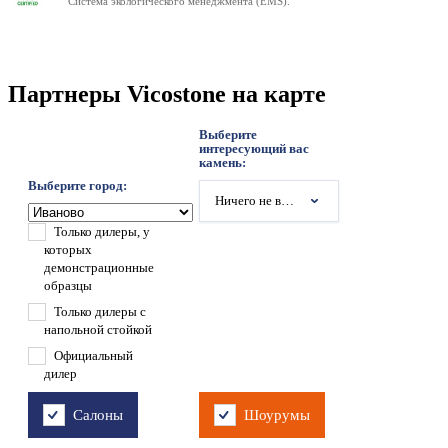
Система экологического менеджмента (EMS).
Партнеры Vicostone на карте
Выберите
интересующий вас
камень:
Выберите город:
Ничего не выбрано
Только дилеры, у
которых
демонстрационные
образцы
Только дилеры с
напольной стойкой
Официальный
дилер
Салоны
Шоурумы