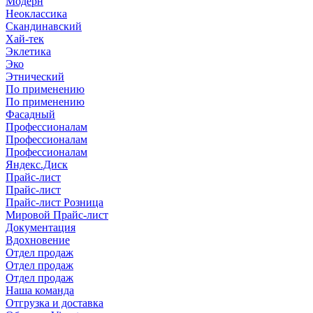
Модерн
Неоклассика
Скандинавский
Хай-тек
Эклетика
Эко
Этнический
По применению
По применению
Фасадный
Профессионалам
Профессионалам
Профессионалам
Яндекс.Диск
Прайс-лист
Прайс-лист
Прайс-лист Розница
Мировой Прайс-лист
Документация
Вдохновение
Отдел продаж
Отдел продаж
Отдел продаж
Наша команда
Отгрузка и доставка