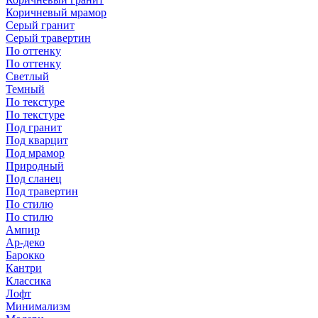
Коричневый мрамор
Серый гранит
Серый травертин
По оттенку
По оттенку
Светлый
Темный
По текстуре
По текстуре
Под гранит
Под кварцит
Под мрамор
Природный
Под сланец
Под травертин
По стилю
По стилю
Ампир
Ар-деко
Барокко
Кантри
Классика
Лофт
Минимализм