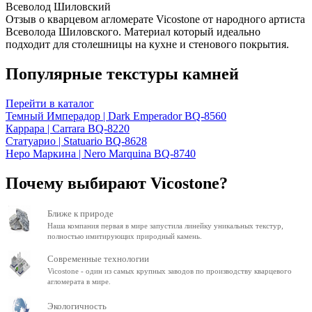
Всеволод Шиловский
Отзыв о кварцевом агломерате Vicostone от народного артиста
Всеволода Шиловского. Материал который идеально
подходит для столешницы на кухне и стенового покрытия.
Популярные текстуры камней
Перейти в каталог
Темный Имперадор | Dark Emperador BQ-8560
Каррара | Carrara BQ-8220
Статуарио | Statuario BQ-8628
Неро Маркина | Nero Marquina BQ-8740
Почему выбирают Vicostone?
Ближе к природе
Наша компания первая в мире запустила линейку уникальных текстур,
полностью имитирующих природный камень.
Современные технологии
Vicostone - один из самых крупных заводов по производству кварцевого
агломерата в мире.
Экологичность