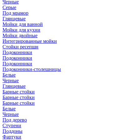
Черные
Серые
Под мрамор
Глянцевые
Мойки для ванной
Мойки для кухни
Мойки двойные
Интегрированные мойки
Стойки ресепшн
Подоконники
Подоконники
Подоконники
Подоконники-столешницы
Белые
Черные
Глянцевые
Барные стойки
Барные стойки
Барные стойки
Белые
Черные
Под дерево
Ступени
Поддоны
Фартуки