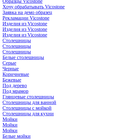
Образцы Vicostone
Хочу обрабатывать Vicostone
Заявка на демо образец
Рекламации Vicostone
Изделия из Vicostone
Изделия из Vicostone
Изделия из Vicostone
Столешницы
Столешницы
Столешницы
Белые столешницы
Серые
Черные
Коричневые
Бежевые
Под дерево
Под мрамор
Глянцевые столешницы
Столешницы для ванной
Столешницы с мойкой
Столешницы для кухни
Мойки
Мойки
Мойки
Белые мойки