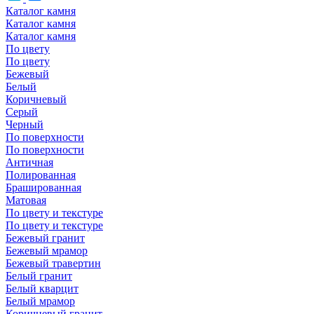
Каталог камня
Каталог камня
Каталог камня
По цвету
По цвету
Бежевый
Белый
Коричневый
Серый
Черный
По поверхности
По поверхности
Античная
Полированная
Брашированная
Матовая
По цвету и текстуре
По цвету и текстуре
Бежевый гранит
Бежевый мрамор
Бежевый травертин
Белый гранит
Белый кварцит
Белый мрамор
Коричневый гранит