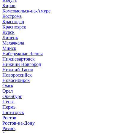
Калуга
Киров
Комсомольск-на-Амуре
Кострома
Краснодар
Красноярск
Курск
Липецк
Махачкала
Минск
Набережные Челны
Нижневартовск
Нижний Новгород
Нижний Тагил
Новороссийск
Новосибирск
Омск
Орел
Оренбург
Пенза
Пермь
Пятигорск
Ростов
Ростов-на-Дону
Рязань