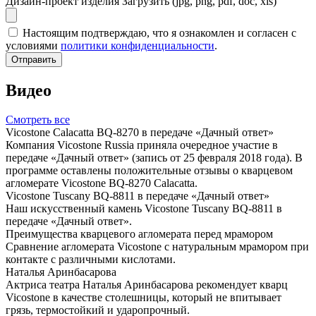
Дизайн-проект изделия
Загрузить (jpg, png, pdf, doc, xls)
Настоящим подтверждаю, что я ознакомлен и согласен с
условиями
политики конфиденциальности
.
Отправить
Видео
Смотреть все
Vicostone Calacatta BQ-8270 в передаче «Дачный ответ»
Компания Vicostone Russia приняла очередное участие в
передаче «Дачный ответ» (запись от 25 февраля 2018 года). В
программе оставлены положительные отзывы о кварцевом
агломерате Vicostone BQ-8270 Calacatta.
Vicostone Tuscany BQ-8811 в передаче «Дачный ответ»
Наш искусственный камень Vicostone Tuscany BQ-8811 в
передаче «Дачный ответ».
Преимущества кварцевого агломерата перед мрамором
Сравнение агломерата Vicostone с натуральным мрамором при
контакте с различными кислотами.
Наталья Аринбасарова
Актриса театра Наталья Аринбасарова рекомендует кварц
Vicostone в качестве столешницы, который не впитывает
грязь, термостойкий и ударопрочный.