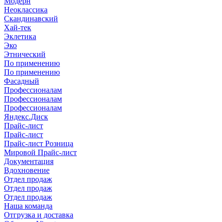
Модерн
Неоклассика
Скандинавский
Хай-тек
Эклетика
Эко
Этнический
По применению
По применению
Фасадный
Профессионалам
Профессионалам
Профессионалам
Яндекс.Диск
Прайс-лист
Прайс-лист
Прайс-лист Розница
Мировой Прайс-лист
Документация
Вдохновение
Отдел продаж
Отдел продаж
Отдел продаж
Наша команда
Отгрузка и доставка