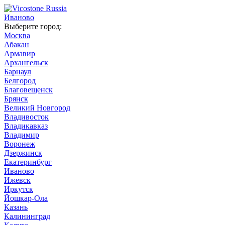
Иваново
Выберите город:
Москва
Абакан
Армавир
Архангельск
Барнаул
Белгород
Благовещенск
Брянск
Великий Новгород
Владивосток
Владикавказ
Владимир
Воронеж
Дзержинск
Екатеринбург
Иваново
Ижевск
Иркутск
Йошкар-Ола
Казань
Калининград