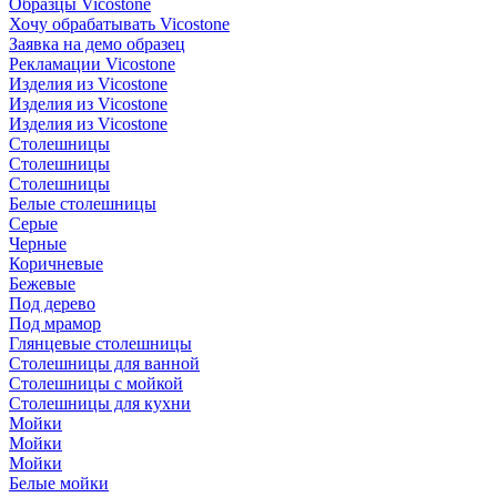
Образцы Vicostone
Хочу обрабатывать Vicostone
Заявка на демо образец
Рекламации Vicostone
Изделия из Vicostone
Изделия из Vicostone
Изделия из Vicostone
Столешницы
Столешницы
Столешницы
Белые столешницы
Серые
Черные
Коричневые
Бежевые
Под дерево
Под мрамор
Глянцевые столешницы
Столешницы для ванной
Столешницы с мойкой
Столешницы для кухни
Мойки
Мойки
Мойки
Белые мойки