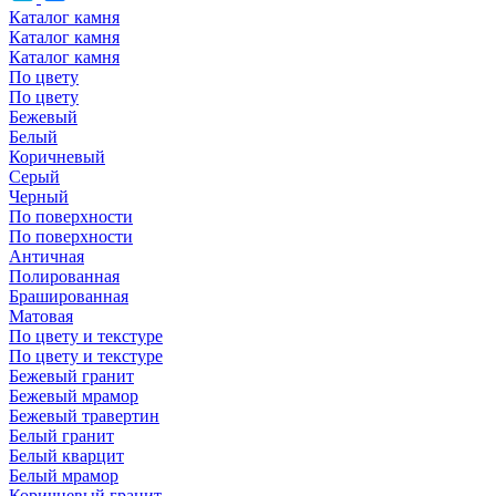
Каталог камня
Каталог камня
Каталог камня
По цвету
По цвету
Бежевый
Белый
Коричневый
Серый
Черный
По поверхности
По поверхности
Античная
Полированная
Брашированная
Матовая
По цвету и текстуре
По цвету и текстуре
Бежевый гранит
Бежевый мрамор
Бежевый травертин
Белый гранит
Белый кварцит
Белый мрамор
Коричневый гранит