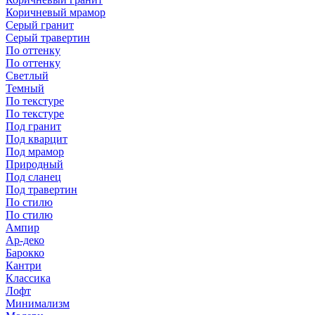
Коричневый мрамор
Серый гранит
Серый травертин
По оттенку
По оттенку
Светлый
Темный
По текстуре
По текстуре
Под гранит
Под кварцит
Под мрамор
Природный
Под сланец
Под травертин
По стилю
По стилю
Ампир
Ар-деко
Барокко
Кантри
Классика
Лофт
Минимализм