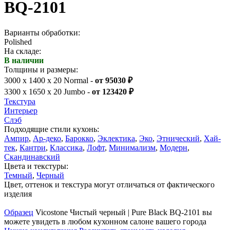
BQ-2101
Варианты обработки:
Polished
На складе:
В наличии
Толщины и размеры:
3000 x 1400 x 20 Normal -
от 95030 ₽
3300 x 1650 x 20 Jumbo -
от 123420 ₽
Текстура
Интерьер
Слэб
Подходящие стили кухонь:
Ампир
,
Ар-деко
,
Барокко
,
Эклектика
,
Эко
,
Этнический
,
Хай-
тек
,
Кантри
,
Классика
,
Лофт
,
Минимализм
,
Модерн
,
Скандинавский
Цвета и текстуры:
Темный
,
Черный
Цвет, оттенок и текстура могут отличаться от фактического
изделия
Образец
Vicostone Чистый черный | Pure Black BQ-2101 вы
можете увидеть в любом кухонном салоне вашего города