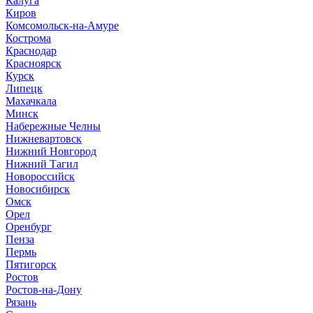
Калуга
Киров
Комсомольск-на-Амуре
Кострома
Краснодар
Красноярск
Курск
Липецк
Махачкала
Минск
Набережные Челны
Нижневартовск
Нижний Новгород
Нижний Тагил
Новороссийск
Новосибирск
Омск
Орел
Оренбург
Пенза
Пермь
Пятигорск
Ростов
Ростов-на-Дону
Рязань