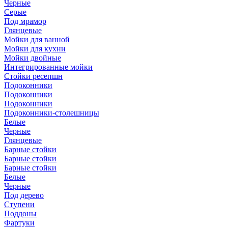
Черные
Серые
Под мрамор
Глянцевые
Мойки для ванной
Мойки для кухни
Мойки двойные
Интегрированные мойки
Стойки ресепшн
Подоконники
Подоконники
Подоконники
Подоконники-столешницы
Белые
Черные
Глянцевые
Барные стойки
Барные стойки
Барные стойки
Белые
Черные
Под дерево
Ступени
Поддоны
Фартуки