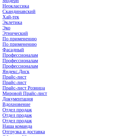
Модерн
Неоклассика
Скандинавский
Хай-тек
Эклетика
Эко
Этнический
По применению
По применению
Фасадный
Профессионалам
Профессионалам
Профессионалам
Яндекс.Диск
Прайс-лист
Прайс-лист
Прайс-лист Розница
Мировой Прайс-лист
Документация
Вдохновение
Отдел продаж
Отдел продаж
Отдел продаж
Наша команда
Отгрузка и доставка