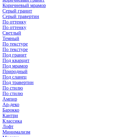
Коричневый мрамор
Серый гранит
Серый травертин
По оттенку
По оттенку
Светлый
Темный
По текстуре
По текстуре
Под гранит
Под кварцит
Под мрамор
Природный
Под сланец
Под травертин
По стилю
По стилю
Ампир
Ар-деко
Барокко
Кантри
Классика
Лофт
Минимализм