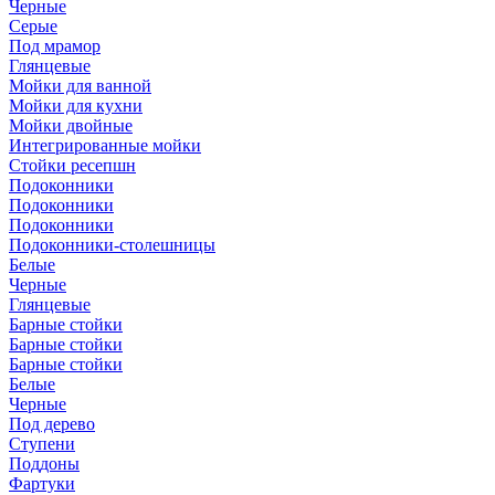
Черные
Серые
Под мрамор
Глянцевые
Мойки для ванной
Мойки для кухни
Мойки двойные
Интегрированные мойки
Стойки ресепшн
Подоконники
Подоконники
Подоконники
Подоконники-столешницы
Белые
Черные
Глянцевые
Барные стойки
Барные стойки
Барные стойки
Белые
Черные
Под дерево
Ступени
Поддоны
Фартуки