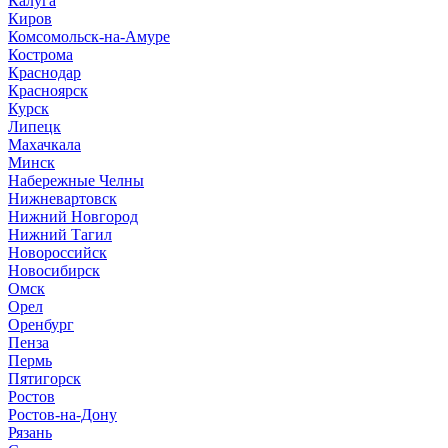
Калуга
Киров
Комсомольск-на-Амуре
Кострома
Краснодар
Красноярск
Курск
Липецк
Махачкала
Минск
Набережные Челны
Нижневартовск
Нижний Новгород
Нижний Тагил
Новороссийск
Новосибирск
Омск
Орел
Оренбург
Пенза
Пермь
Пятигорск
Ростов
Ростов-на-Дону
Рязань