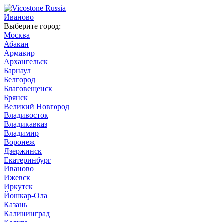
Иваново
Выберите город:
Москва
Абакан
Армавир
Архангельск
Барнаул
Белгород
Благовещенск
Брянск
Великий Новгород
Владивосток
Владикавказ
Владимир
Воронеж
Дзержинск
Екатеринбург
Иваново
Ижевск
Иркутск
Йошкар-Ола
Казань
Калининград