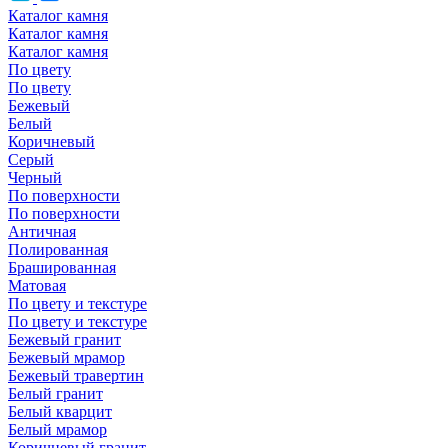
Каталог камня
Каталог камня
Каталог камня
По цвету
По цвету
Бежевый
Белый
Коричневый
Серый
Черный
По поверхности
По поверхности
Античная
Полированная
Брашированная
Матовая
По цвету и текстуре
По цвету и текстуре
Бежевый гранит
Бежевый мрамор
Бежевый травертин
Белый гранит
Белый кварцит
Белый мрамор
Коричневый гранит