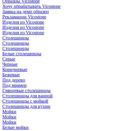
Образцы Vicostone
Хочу обрабатывать Vicostone
Заявка на демо образец
Рекламации Vicostone
Изделия из Vicostone
Изделия из Vicostone
Изделия из Vicostone
Столешницы
Столешницы
Столешницы
Белые столешницы
Серые
Черные
Коричневые
Бежевые
Под дерево
Под мрамор
Глянцевые столешницы
Столешницы для ванной
Столешницы с мойкой
Столешницы для кухни
Мойки
Мойки
Мойки
Белые мойки