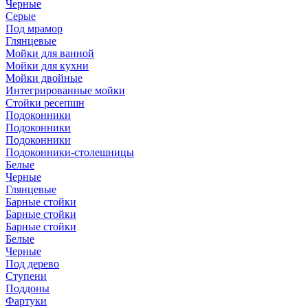
Черные
Серые
Под мрамор
Глянцевые
Мойки для ванной
Мойки для кухни
Мойки двойные
Интегрированные мойки
Стойки ресепшн
Подоконники
Подоконники
Подоконники
Подоконники-столешницы
Белые
Черные
Глянцевые
Барные стойки
Барные стойки
Барные стойки
Белые
Черные
Под дерево
Ступени
Поддоны
Фартуки