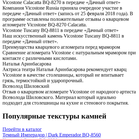
Vicostone Calacatta BQ-8270 в передаче «Дачный ответ»
Компания Vicostone Russia приняла очередное участие в
передаче «Дачный ответ» (запись от 25 февраля 2018 года). В
программе оставлены положительные отзывы о кварцевом
агломерате Vicostone BQ-8270 Calacatta.
Vicostone Tuscany BQ-8811 в передаче «Дачный ответ»
Наш искусственный камень Vicostone Tuscany BQ-8811 в
передаче «Дачный ответ».
Преимущества кварцевого агломерата перед мрамором
Сравнение агломерата Vicostone с натуральным мрамором при
контакте с различными кислотами.
Наталья Аринбасарова
Актриса театра Наталья Аринбасарова рекомендует кварц
Vicostone в качестве столешницы, который не впитывает
грязь, термостойкий и ударопрочный.
Всеволод Шиловский
Отзыв о кварцевом агломерате Vicostone от народного артиста
Всеволода Шиловского. Материал который идеально
подходит для столешницы на кухне и стенового покрытия.
Популярные текстуры камней
Перейти в каталог
Темный Имперадор | Dark Emperador BQ-8560