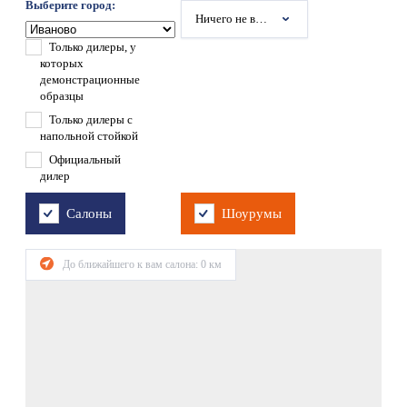
Выберите город:
Ничего не выбрано
Только дилеры, у
которых
демонстрационные
образцы
Только дилеры с
напольной стойкой
Официальный
дилер
Салоны
Шоурумы
До ближайшего к вам салона:
0
км