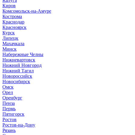
Калуга
Киров
Комсомольск-на-Амуре
Кострома
Краснодар
Красноярск
Курск
Липецк
Махачкала
Минск
Набережные Челны
Нижневартовск
Нижний Новгород
Нижний Тагил
Новороссийск
Новосибирск
Омск
Орел
Оренбург
Пенза
Пермь
Пятигорск
Ростов
Ростов-на-Дону
Рязань