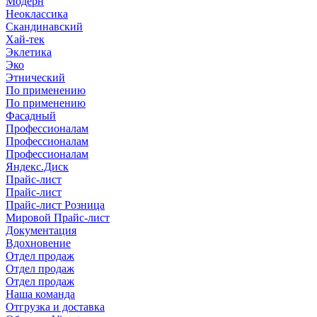
Модерн
Неоклассика
Скандинавский
Хай-тек
Эклетика
Эко
Этнический
По применению
По применению
Фасадный
Профессионалам
Профессионалам
Профессионалам
Яндекс.Диск
Прайс-лист
Прайс-лист
Прайс-лист Розница
Мировой Прайс-лист
Документация
Вдохновение
Отдел продаж
Отдел продаж
Отдел продаж
Наша команда
Отгрузка и доставка