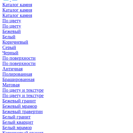
Каталог камня
Каталог камня
Каталог камня
По цвету
По цвету
Бежевый
Белый
Коричневый
Серый
Черный
По поверхности
По поверхности
Античная
Полированная
Брашированная
Матовая
По цвету и текстуре
По цвету и текстуре
Бежевый гранит
Бежевый мрамор
Бежевый травертин
Белый гранит
Белый кварцит
Белый мрамор
Коричневый гранит