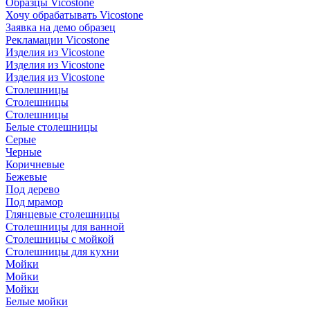
Образцы Vicostone
Хочу обрабатывать Vicostone
Заявка на демо образец
Рекламации Vicostone
Изделия из Vicostone
Изделия из Vicostone
Изделия из Vicostone
Столешницы
Столешницы
Столешницы
Белые столешницы
Серые
Черные
Коричневые
Бежевые
Под дерево
Под мрамор
Глянцевые столешницы
Столешницы для ванной
Столешницы с мойкой
Столешницы для кухни
Мойки
Мойки
Мойки
Белые мойки