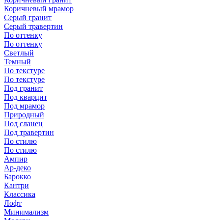
Коричневый мрамор
Серый гранит
Серый травертин
По оттенку
По оттенку
Светлый
Темный
По текстуре
По текстуре
Под гранит
Под кварцит
Под мрамор
Природный
Под сланец
Под травертин
По стилю
По стилю
Ампир
Ар-деко
Барокко
Кантри
Классика
Лофт
Минимализм