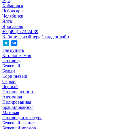
Уфа
Хабаровск
Чебоксары
Челябинск
Ялта
Ярославль
+7 (495) 773-74-39
Кабинет дизайнера
Склад онлайн
Где купить
Каталог камня
По цвету
Бежевый
Белый
Коричневый
Серый
Черный
По поверхности
Античная
Полированная
Брашированная
Матовая
По цвету и текстуре
Бежевый гранит
Бежевый мрамор