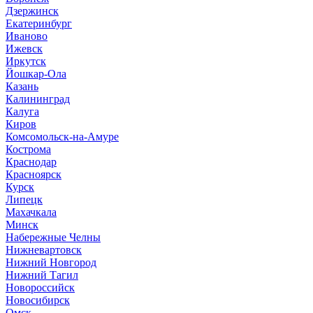
Дзержинск
Екатеринбург
Иваново
Ижевск
Иркутск
Йошкар-Ола
Казань
Калининград
Калуга
Киров
Комсомольск-на-Амуре
Кострома
Краснодар
Красноярск
Курск
Липецк
Махачкала
Минск
Набережные Челны
Нижневартовск
Нижний Новгород
Нижний Тагил
Новороссийск
Новосибирск
Омск