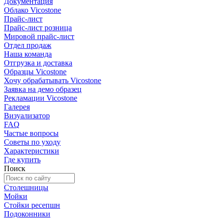
Документация
Облако Vicostone
Прайс-лист
Прайс-лист розница
Мировой прайс-лист
Отдел продаж
Наша команда
Отгрузка и доставка
Образцы Vicostone
Хочу обрабатывать Vicostone
Заявка на демо образец
Рекламации Vicostone
Галерея
Визуализатор
FAQ
Частые вопросы
Советы по уходу
Характеристики
Где купить
Поиск
Столешницы
Мойки
Стойки ресепшн
Подоконники