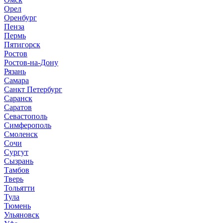
Орел
Оренбург
Пенза
Пермь
Пятигорск
Ростов
Ростов-на-Дону
Рязань
Самара
Санкт Петербург
Саранск
Саратов
Севастополь
Симферополь
Смоленск
Сочи
Сургут
Сызрань
Тамбов
Тверь
Тольятти
Тула
Тюмень
Ульяновск