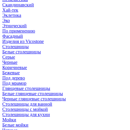
Скандинавский
Хай-тек
Эклетика
Эко
Этнический
По применению
Фасадный
Изделия из Vicostone
Столешницы
Белые столешницы
Серые
Черные
Коричневые
Бежевые
Под дерево
Под мрамор
Глянцевые столешницы
Белые глянцевые столешницы
Черные глянцевые столешницы
Столешницы для ванной
Столешницы с мойкой
Столешницы для кухни
Мойки
Белые мойки