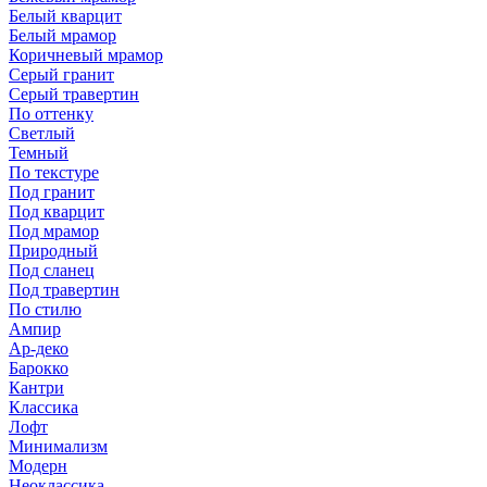
Белый кварцит
Белый мрамор
Коричневый мрамор
Серый гранит
Серый травертин
По оттенку
Светлый
Темный
По текстуре
Под гранит
Под кварцит
Под мрамор
Природный
Под сланец
Под травертин
По стилю
Ампир
Ар-деко
Барокко
Кантри
Классика
Лофт
Минимализм
Модерн
Неоклассика