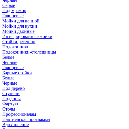
Черные
Серые
Под мрамор
Глянцевые
Мойки для ванной
Мойки для кухни
Мойки двойные
Интегрированные мойки
Стойки ресепшн
Подоконники
Подоконники-столешницы
Белые
Черные
Глянцевые
Барные стойки
Белые
Черные
Под дерево
Ступени
Поддоны
Фартуки
Столы
Профессионалам
Партнерская программа
Вдохновение