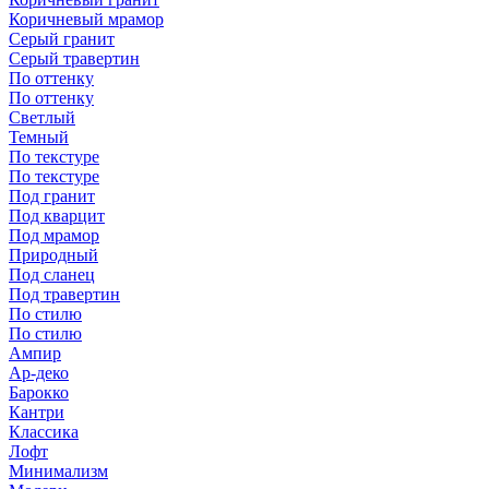
Коричневый мрамор
Серый гранит
Серый травертин
По оттенку
По оттенку
Светлый
Темный
По текстуре
По текстуре
Под гранит
Под кварцит
Под мрамор
Природный
Под сланец
Под травертин
По стилю
По стилю
Ампир
Ар-деко
Барокко
Кантри
Классика
Лофт
Минимализм