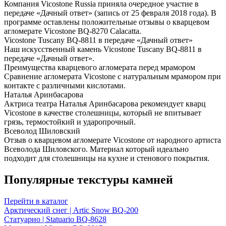
Компания Vicostone Russia приняла очередное участие в
передаче «Дачный ответ» (запись от 25 февраля 2018 года). В
программе оставлены положительные отзывы о кварцевом
агломерате Vicostone BQ-8270 Calacatta.
Vicostone Tuscany BQ-8811 в передаче «Дачный ответ»
Наш искусственный камень Vicostone Tuscany BQ-8811 в
передаче «Дачный ответ».
Преимущества кварцевого агломерата перед мрамором
Сравнение агломерата Vicostone с натуральным мрамором при
контакте с различными кислотами.
Наталья Аринбасарова
Актриса театра Наталья Аринбасарова рекомендует кварц
Vicostone в качестве столешницы, который не впитывает
грязь, термостойкий и ударопрочный.
Всеволод Шиловский
Отзыв о кварцевом агломерате Vicostone от народного артиста
Всеволода Шиловского. Материал который идеально
подходит для столешницы на кухне и стенового покрытия.
Популярные текстуры камней
Перейти в каталог
Арктический снег | Artic Snow BQ-200
Статуарио | Statuario BQ-8628