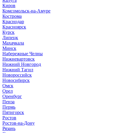
Калуга
Киров
Комсомольск-на-Амуре
Кострома
Краснодар
Красноярск
Курск
Липецк
Махачкала
Минск
Набережные Челны
Нижневартовск
Нижний Новгород
Нижний Тагил
Новороссийск
Новосибирск
Омск
Орел
Оренбург
Пенза
Пермь
Пятигорск
Ростов
Ростов-на-Дону
Рязань