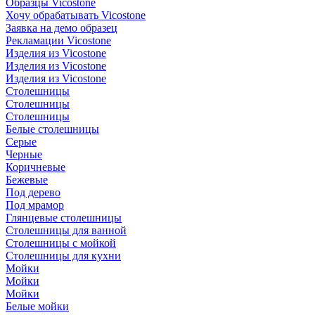
Образцы Vicostone
Хочу обрабатывать Vicostone
Заявка на демо образец
Рекламации Vicostone
Изделия из Vicostone
Изделия из Vicostone
Изделия из Vicostone
Столешницы
Столешницы
Столешницы
Белые столешницы
Серые
Черные
Коричневые
Бежевые
Под дерево
Под мрамор
Глянцевые столешницы
Столешницы для ванной
Столешницы с мойкой
Столешницы для кухни
Мойки
Мойки
Мойки
Белые мойки