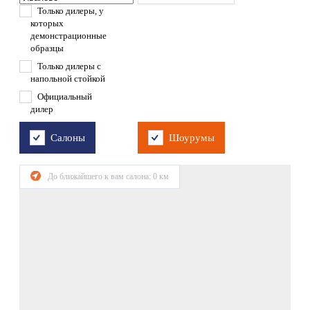
Только дилеры, у
которых
демонстрационные
образцы
Только дилеры с
напольной стойкой
Официальный
дилер
Салоны
Шоурумы
До ближайшего к вам салона:
0
км