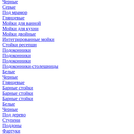
Черные
Серые
Под мрамор
Глянцевые
Мойки для ванной
Мойки для кухни
Мойки двойные
Интегрированные мойки
Стойки ресепшн
Подоконники
Подоконники
Подоконники
Подоконники-столешницы
Белые
Черные
Глянцевые
Барные стойки
Барные стойки
Барные стойки
Белые
Черные
Под дерево
Ступени
Поддоны
Фартуки