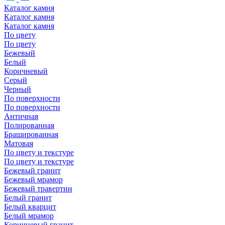
Каталог камня
Каталог камня
Каталог камня
По цвету
По цвету
Бежевый
Белый
Коричневый
Серый
Черный
По поверхности
По поверхности
Античная
Полированная
Брашированная
Матовая
По цвету и текстуре
По цвету и текстуре
Бежевый гранит
Бежевый мрамор
Бежевый травертин
Белый гранит
Белый кварцит
Белый мрамор
Коричневый гранит