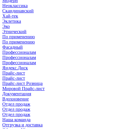
Модерн
Неоклассика
Скандинавский
Хай-тек
Эклетика
Эко
Этнический
По применению
По применению
Фасадный
Профессионалам
Профессионалам
Профессионалам
Яндекс.Диск
Прайс-лист
Прайс-лист
Прайс-лист Розница
Мировой Прайс-лист
Документация
Вдохновение
Отдел продаж
Отдел продаж
Отдел продаж
Наша команда
Отгрузка и доставка