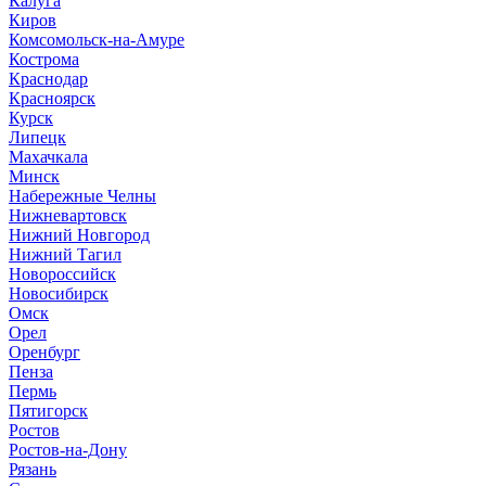
Калуга
Киров
Комсомольск-на-Амуре
Кострома
Краснодар
Красноярск
Курск
Липецк
Махачкала
Минск
Набережные Челны
Нижневартовск
Нижний Новгород
Нижний Тагил
Новороссийск
Новосибирск
Омск
Орел
Оренбург
Пенза
Пермь
Пятигорск
Ростов
Ростов-на-Дону
Рязань