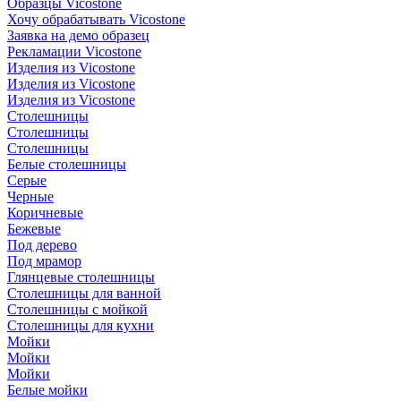
Образцы Vicostone
Хочу обрабатывать Vicostone
Заявка на демо образец
Рекламации Vicostone
Изделия из Vicostone
Изделия из Vicostone
Изделия из Vicostone
Столешницы
Столешницы
Столешницы
Белые столешницы
Серые
Черные
Коричневые
Бежевые
Под дерево
Под мрамор
Глянцевые столешницы
Столешницы для ванной
Столешницы с мойкой
Столешницы для кухни
Мойки
Мойки
Мойки
Белые мойки