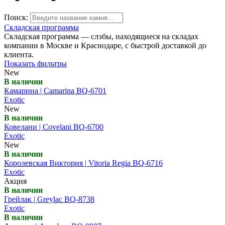
Поиск:
Складская программа
Складская программа — слэбы, находящиеся на складах
компании в Москве и Краснодаре, с быстрой доставкой до
клиента.
Показать фильтры
New
В наличии
Камарина | Camarina BQ-6701
Exotic
New
В наличии
Ковелани | Covelani BQ-6700
Exotic
New
В наличии
Королевская Виктория | Vitoria Regia BQ-6716
Exotic
Акция
В наличии
Грейлак | Greylac BQ-8738
Exotic
В наличии