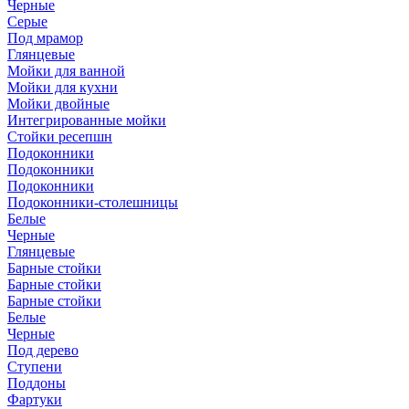
Черные
Серые
Под мрамор
Глянцевые
Мойки для ванной
Мойки для кухни
Мойки двойные
Интегрированные мойки
Стойки ресепшн
Подоконники
Подоконники
Подоконники
Подоконники-столешницы
Белые
Черные
Глянцевые
Барные стойки
Барные стойки
Барные стойки
Белые
Черные
Под дерево
Ступени
Поддоны
Фартуки