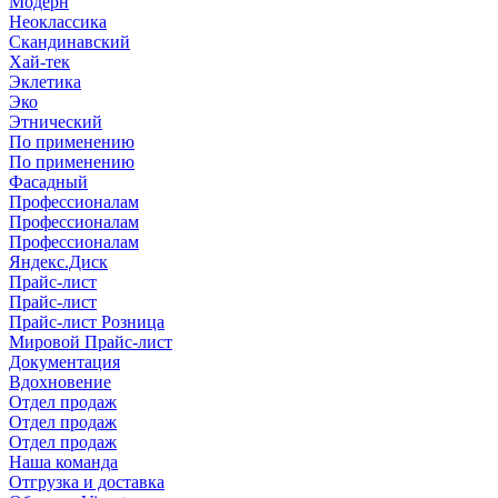
Модерн
Неоклассика
Скандинавский
Хай-тек
Эклетика
Эко
Этнический
По применению
По применению
Фасадный
Профессионалам
Профессионалам
Профессионалам
Яндекс.Диск
Прайс-лист
Прайс-лист
Прайс-лист Розница
Мировой Прайс-лист
Документация
Вдохновение
Отдел продаж
Отдел продаж
Отдел продаж
Наша команда
Отгрузка и доставка