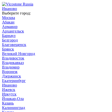
Иваново
Выберите город:
Москва
Абакан
Армавир
Архангельск
Барнаул
Белгород
Благовещенск
Брянск
Великий Новгород
Владивосток
Владикавказ
Владимир
Воронеж
Дзержинск
Екатеринбург
Иваново
Ижевск
Иркутск
Йошкар-Ола
Казань
Калининград