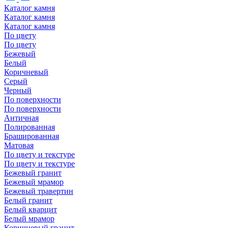
Каталог камня
Каталог камня
Каталог камня
По цвету
По цвету
Бежевый
Белый
Коричневый
Серый
Черный
По поверхности
По поверхности
Античная
Полированная
Брашированная
Матовая
По цвету и текстуре
По цвету и текстуре
Бежевый гранит
Бежевый мрамор
Бежевый травертин
Белый гранит
Белый кварцит
Белый мрамор
Коричневый гранит