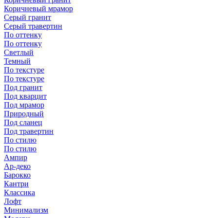
Коричневый мрамор
Серый гранит
Серый травертин
По оттенку
По оттенку
Светлый
Темный
По текстуре
По текстуре
Под гранит
Под кварцит
Под мрамор
Природный
Под сланец
Под травертин
По стилю
По стилю
Ампир
Ар-деко
Барокко
Кантри
Классика
Лофт
Минимализм