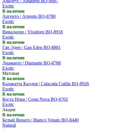
Амадеус | Amadeus BQ-8887
Exotic
В наличии
Аргенто | Argento BQ-8780
Exotic
В наличии
Вивалиоро | Vivalioro BQ-8918
Exotic
В наличии
Ган Эден | Gan Eden BQ-8881
Exotic
В наличии
Диаманте | Diamante BQ-8788
Exotic
Матовая
В наличии
Калакатта Калдия | Calacatta Caldia BQ-8926
Exotic
В наличии
Коста Нова | Costa Nova BQ-6702
Exotic
Акция
В наличии
Белый Венато | Bianco Venato BQ-8440
Natural