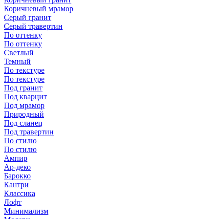
Коричневый мрамор
Серый гранит
Серый травертин
По оттенку
По оттенку
Светлый
Темный
По текстуре
По текстуре
Под гранит
Под кварцит
Под мрамор
Природный
Под сланец
Под травертин
По стилю
По стилю
Ампир
Ар-деко
Барокко
Кантри
Классика
Лофт
Минимализм