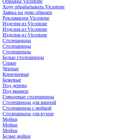
Образцы Vicostone
Хочу обрабатывать Vicostone
Заявка на демо образец
Рекламации Vicostone
Изделия из Vicostone
Изделия из Vicostone
Изделия из Vicostone
Столешницы
Столешницы
Столешницы
Белые столешницы
Серые
Черные
Коричневые
Бежевые
Под дерево
Под мрамор
Глянцевые столешницы
Столешницы для ванной
Столешницы с мойкой
Столешницы для кухни
Мойки
Мойки
Мойки
Белые мойки