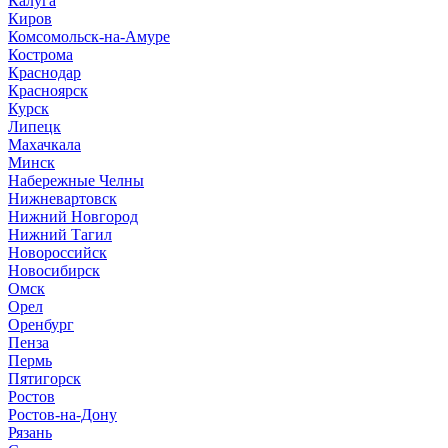
Калуга
Киров
Комсомольск-на-Амуре
Кострома
Краснодар
Красноярск
Курск
Липецк
Махачкала
Минск
Набережные Челны
Нижневартовск
Нижний Новгород
Нижний Тагил
Новороссийск
Новосибирск
Омск
Орел
Оренбург
Пенза
Пермь
Пятигорск
Ростов
Ростов-на-Дону
Рязань