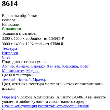
8614
Варианты обработки:
Polished
На складе:
В наличии
Толщины и размеры:
3300 x 1650 x 20 Jumbo -
от 153085 ₽
3000 x 1400 x 12 Normal -
от 97580 ₽
Текстура
Интерьер
Слэб
Подходящие стили кухонь:
Ампир
,
Ар-деко
,
Барокко
,
Хай-тек
,
Классика
,
Лофт
,
Минимализм
,
Модерн
Цвета и текстуры:
Темный
,
Черный
,
Мрамор
Цвет, оттенок и текстура могут отличаться от фактического
изделия
Образец
Vicostone Альтиссимо | Altissimo BQ-8614 вы можете
увидеть в любом кухонном салоне вашего города
Нужна консультация
Рассчитать стоимость изделия