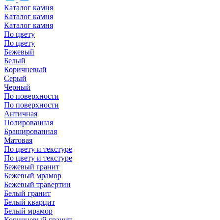
Каталог камня
Каталог камня
Каталог камня
По цвету
По цвету
Бежевый
Белый
Коричневый
Серый
Черный
По поверхности
По поверхности
Античная
Полированная
Брашированная
Матовая
По цвету и текстуре
По цвету и текстуре
Бежевый гранит
Бежевый мрамор
Бежевый травертин
Белый гранит
Белый кварцит
Белый мрамор
Коричневый гранит