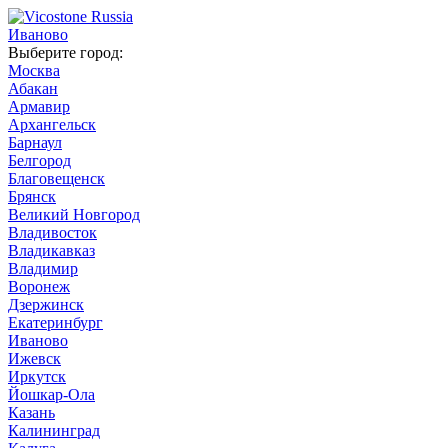
Иваново
Выберите город:
Москва
Абакан
Армавир
Архангельск
Барнаул
Белгород
Благовещенск
Брянск
Великий Новгород
Владивосток
Владикавказ
Владимир
Воронеж
Дзержинск
Екатеринбург
Иваново
Ижевск
Иркутск
Йошкар-Ола
Казань
Калининград