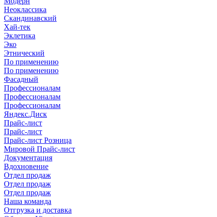
Модерн
Неоклассика
Скандинавский
Хай-тек
Эклетика
Эко
Этнический
По применению
По применению
Фасадный
Профессионалам
Профессионалам
Профессионалам
Яндекс.Диск
Прайс-лист
Прайс-лист
Прайс-лист Розница
Мировой Прайс-лист
Документация
Вдохновение
Отдел продаж
Отдел продаж
Отдел продаж
Наша команда
Отгрузка и доставка