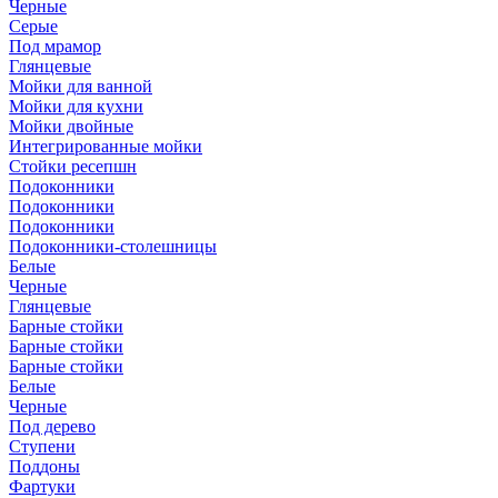
Черные
Серые
Под мрамор
Глянцевые
Мойки для ванной
Мойки для кухни
Мойки двойные
Интегрированные мойки
Стойки ресепшн
Подоконники
Подоконники
Подоконники
Подоконники-столешницы
Белые
Черные
Глянцевые
Барные стойки
Барные стойки
Барные стойки
Белые
Черные
Под дерево
Ступени
Поддоны
Фартуки