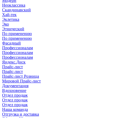
Модерн
Неоклассика
Скандинавский
Хай-тек
Эклетика
Эко
Этнический
По применению
По применению
Фасадный
Профессионалам
Профессионалам
Профессионалам
Яндекс.Диск
Прайс-лист
Прайс-лист
Прайс-лист Розница
Мировой Прайс-лист
Документация
Вдохновение
Отдел продаж
Отдел продаж
Отдел продаж
Наша команда
Отгрузка и доставка