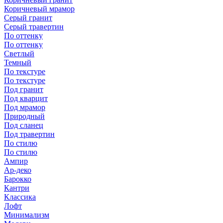
Коричневый мрамор
Серый гранит
Серый травертин
По оттенку
По оттенку
Светлый
Темный
По текстуре
По текстуре
Под гранит
Под кварцит
Под мрамор
Природный
Под сланец
Под травертин
По стилю
По стилю
Ампир
Ар-деко
Барокко
Кантри
Классика
Лофт
Минимализм