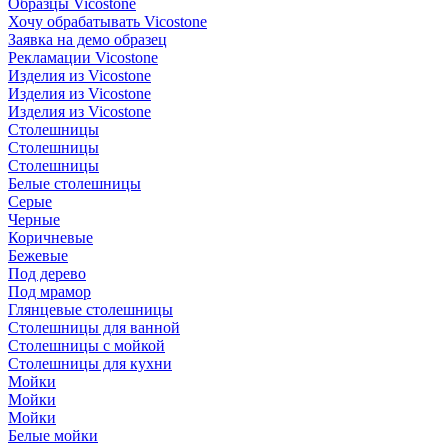
Образцы Vicostone
Хочу обрабатывать Vicostone
Заявка на демо образец
Рекламации Vicostone
Изделия из Vicostone
Изделия из Vicostone
Изделия из Vicostone
Столешницы
Столешницы
Столешницы
Белые столешницы
Серые
Черные
Коричневые
Бежевые
Под дерево
Под мрамор
Глянцевые столешницы
Столешницы для ванной
Столешницы с мойкой
Столешницы для кухни
Мойки
Мойки
Мойки
Белые мойки