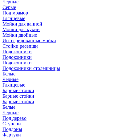
Черные
Серые
Под мрамор
Глянцевые
Мойки для ванной
Мойки для кухни
Мойки двойные
Интегрированные мойки
Стойки ресепшн
Подоконники
Подоконники
Подоконники
Подоконники-столешницы
Белые
Черные
Глянцевые
Барные стойки
Барные стойки
Барные стойки
Белые
Черные
Под дерево
Ступени
Поддоны
Фартуки