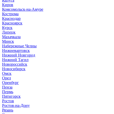
Калуга
Киров
Комсомольск-на-Амуре
Кострома
Краснодар
Красноярск
Курск
Липецк
Махачкала
Минск
Набережные Челны
Нижневартовск
Нижний Новгород
Нижний Тагил
Новороссийск
Новосибирск
Омск
Орел
Оренбург
Пенза
Пермь
Пятигорск
Ростов
Ростов-на-Дону
Рязань