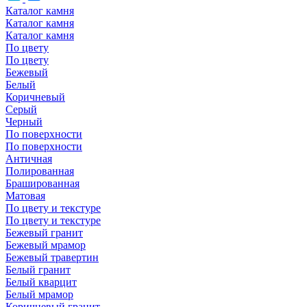
Каталог камня
Каталог камня
Каталог камня
По цвету
По цвету
Бежевый
Белый
Коричневый
Серый
Черный
По поверхности
По поверхности
Античная
Полированная
Брашированная
Матовая
По цвету и текстуре
По цвету и текстуре
Бежевый гранит
Бежевый мрамор
Бежевый травертин
Белый гранит
Белый кварцит
Белый мрамор
Коричневый гранит