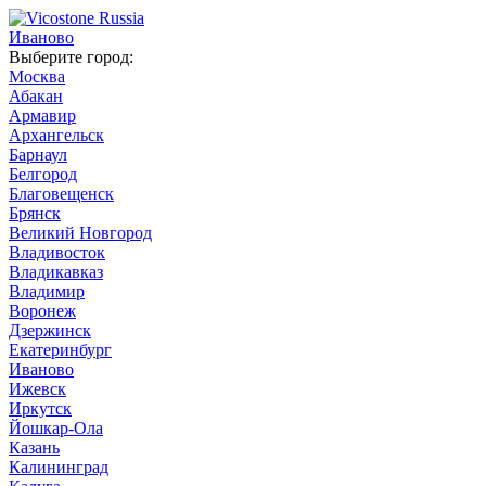
Иваново
Выберите город:
Москва
Абакан
Армавир
Архангельск
Барнаул
Белгород
Благовещенск
Брянск
Великий Новгород
Владивосток
Владикавказ
Владимир
Воронеж
Дзержинск
Екатеринбург
Иваново
Ижевск
Иркутск
Йошкар-Ола
Казань
Калининград