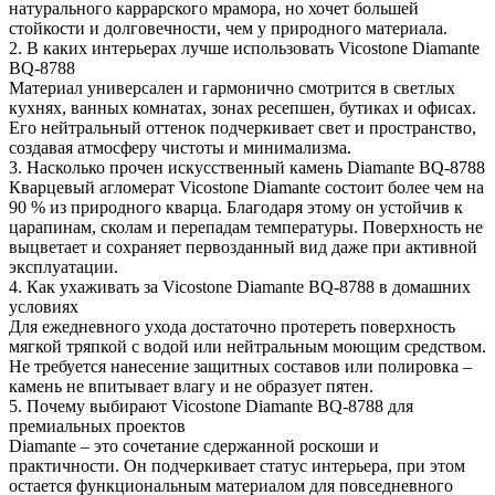
натурального каррарского мрамора, но хочет большей
стойкости и долговечности, чем у природного материала.
2. В каких интерьерах лучше использовать Vicostone Diamante
BQ-8788
Материал универсален и гармонично смотрится в светлых
кухнях, ванных комнатах, зонах ресепшен, бутиках и офисах.
Его нейтральный оттенок подчеркивает свет и пространство,
создавая атмосферу чистоты и минимализма.
3. Насколько прочен искусственный камень Diamante BQ-8788
Кварцевый агломерат Vicostone Diamante состоит более чем на
90 % из природного кварца. Благодаря этому он устойчив к
царапинам, сколам и перепадам температуры. Поверхность не
выцветает и сохраняет первозданный вид даже при активной
эксплуатации.
4. Как ухаживать за Vicostone Diamante BQ-8788 в домашних
условиях
Для ежедневного ухода достаточно протереть поверхность
мягкой тряпкой с водой или нейтральным моющим средством.
Не требуется нанесение защитных составов или полировка –
камень не впитывает влагу и не образует пятен.
5. Почему выбирают Vicostone Diamante BQ-8788 для
премиальных проектов
Diamante – это сочетание сдержанной роскоши и
практичности. Он подчеркивает статус интерьера, при этом
остается функциональным материалом для повседневного