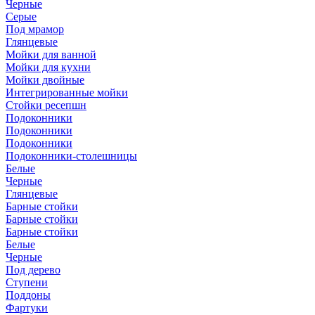
Черные
Серые
Под мрамор
Глянцевые
Мойки для ванной
Мойки для кухни
Мойки двойные
Интегрированные мойки
Стойки ресепшн
Подоконники
Подоконники
Подоконники
Подоконники-столешницы
Белые
Черные
Глянцевые
Барные стойки
Барные стойки
Барные стойки
Белые
Черные
Под дерево
Ступени
Поддоны
Фартуки