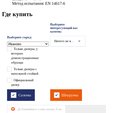
Метод испытания: EN 14617-6
Где купить
Выберите
интересующий вас
камень:
Выберите город:
Ничего не выбрано
Только дилеры, у
которых
демонстрационные
образцы
Только дилеры с
напольной стойкой
Официальный
дилер
Салоны
Шоурумы
До ближайшего к вам салона:
0
км