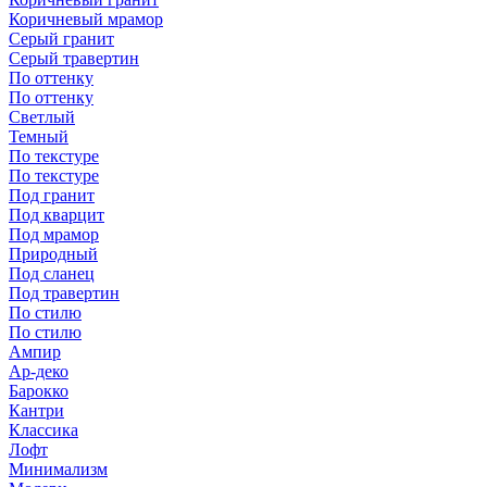
Коричневый мрамор
Серый гранит
Серый травертин
По оттенку
По оттенку
Светлый
Темный
По текстуре
По текстуре
Под гранит
Под кварцит
Под мрамор
Природный
Под сланец
Под травертин
По стилю
По стилю
Ампир
Ар-деко
Барокко
Кантри
Классика
Лофт
Минимализм