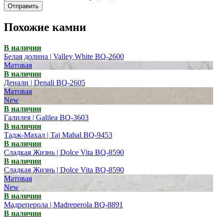
Отправить
Похожие камни
В наличии
Белая долина | Valley White BQ-2600
Матовая
В наличии
Денали | Denali BQ-2605
Матовая
New
В наличии
Галилея | Galilea BQ-3603
В наличии
Тадж-Махал | Taj Mahal BQ-9453
В наличии
Сладкая Жизнь | Dolce Vita BQ-8590
В наличии
Сладкая Жизнь | Dolce Vita BQ-8590
Матовая
New
В наличии
Мадреперола | Madreperola BQ-8891
В наличии