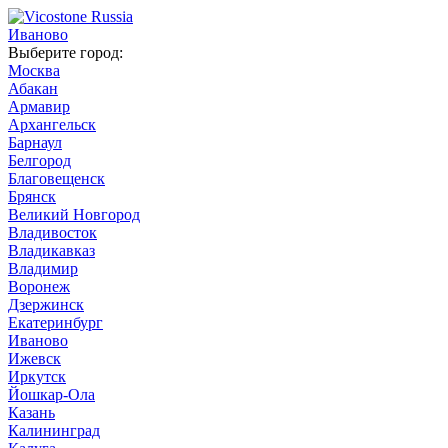
Иваново
Выберите город:
Москва
Абакан
Армавир
Архангельск
Барнаул
Белгород
Благовещенск
Брянск
Великий Новгород
Владивосток
Владикавказ
Владимир
Воронеж
Дзержинск
Екатеринбург
Иваново
Ижевск
Иркутск
Йошкар-Ола
Казань
Калининград