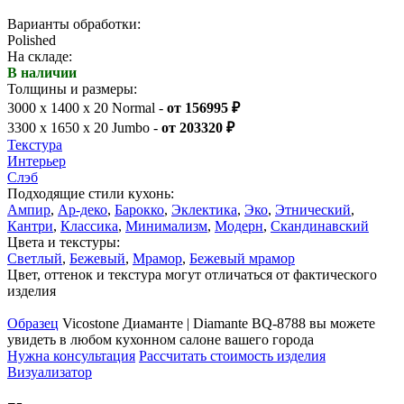
Варианты обработки:
Polished
На складе:
В наличии
Толщины и размеры:
3000 x 1400 x 20 Normal -
от 156995 ₽
3300 x 1650 x 20 Jumbo -
от 203320 ₽
Текстура
Интерьер
Слэб
Подходящие стили кухонь:
Ампир
,
Ар-деко
,
Барокко
,
Эклектика
,
Эко
,
Этнический
,
Кантри
,
Классика
,
Минимализм
,
Модерн
,
Скандинавский
Цвета и текстуры:
Светлый
,
Бежевый
,
Мрамор
,
Бежевый мрамор
Цвет, оттенок и текстура могут отличаться от фактического
изделия
Образец
Vicostone Диаманте | Diamante BQ-8788 вы можете
увидеть в любом кухонном салоне вашего города
Нужна консультация
Рассчитать стоимость изделия
Визуализатор