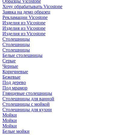
Образцы Vicostone
Хочу обрабатывать Vicostone
Заявка на демо образец
Рекламации Vicostone
Изделия из Vicostone
Изделия из Vicostone
Изделия из Vicostone
Столешницы
Столешницы
Столешницы
Белые столешницы
Серые
Черные
Коричневые
Бежевые
Под дерево
Под мрамор
Глянцевые столешницы
Столешницы для ванной
Столешницы с мойкой
Столешницы для кухни
Мойки
Мойки
Мойки
Белые мойки