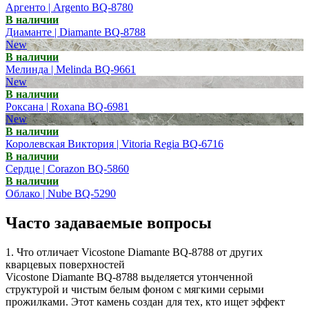
Аргенто | Argento BQ-8780
В наличии
Диаманте | Diamante BQ-8788
New
В наличии
Мелинда | Melinda BQ-9661
New
В наличии
Роксана | Roxana BQ-6981
New
В наличии
Королевская Виктория | Vitoria Regia BQ-6716
В наличии
Сердце | Corazon BQ-5860
В наличии
Облако | Nube BQ-5290
Часто задаваемые вопросы
1. Что отличает Vicostone Diamante BQ-8788 от других
кварцевых поверхностей
Vicostone Diamante BQ-8788 выделяется утонченной
структурой и чистым белым фоном с мягкими серыми
прожилками. Этот камень создан для тех, кто ищет эффект