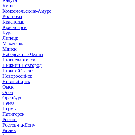
Калуга
Киров
Комсомольск-на-Амуре
Кострома
Краснодар
Красноярск
Курск
Липецк
Махачкала
Минск
Набережные Челны
Нижневартовск
Нижний Новгород
Нижний Тагил
Новороссийск
Новосибирск
Омск
Орел
Оренбург
Пенза
Пермь
Пятигорск
Ростов
Ростов-на-Дону
Рязань