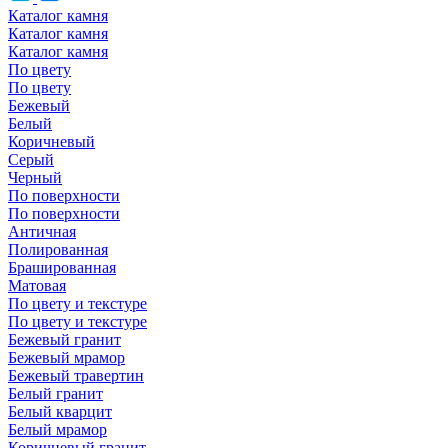
Каталог камня
Каталог камня
Каталог камня
По цвету
По цвету
Бежевый
Белый
Коричневый
Серый
Черный
По поверхности
По поверхности
Античная
Полированная
Брашированная
Матовая
По цвету и текстуре
По цвету и текстуре
Бежевый гранит
Бежевый мрамор
Бежевый травертин
Белый гранит
Белый кварцит
Белый мрамор
Коричневый гранит