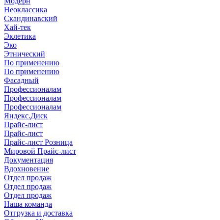
Модерн
Неоклассика
Скандинавский
Хай-тек
Эклетика
Эко
Этнический
По применению
По применению
Фасадный
Профессионалам
Профессионалам
Профессионалам
Яндекс.Диск
Прайс-лист
Прайс-лист
Прайс-лист Розница
Мировой Прайс-лист
Документация
Вдохновение
Отдел продаж
Отдел продаж
Отдел продаж
Наша команда
Отгрузка и доставка