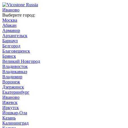
Иваново
Выберите город:
Москва
Абакан
Армавир
Архангельск
Барнаул
Белгород
Благовещенск
Брянск
Великий Новгород
Владивосток
Владикавказ
Владимир
Воронеж
Дзержинск
Екатеринбург
Иваново
Ижевск
Иркутск
Йошкар-Ола
Казань
Калининград