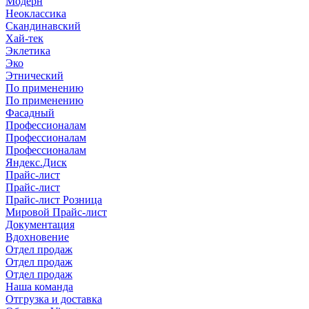
Модерн
Неоклассика
Скандинавский
Хай-тек
Эклетика
Эко
Этнический
По применению
По применению
Фасадный
Профессионалам
Профессионалам
Профессионалам
Яндекс.Диск
Прайс-лист
Прайс-лист
Прайс-лист Розница
Мировой Прайс-лист
Документация
Вдохновение
Отдел продаж
Отдел продаж
Отдел продаж
Наша команда
Отгрузка и доставка