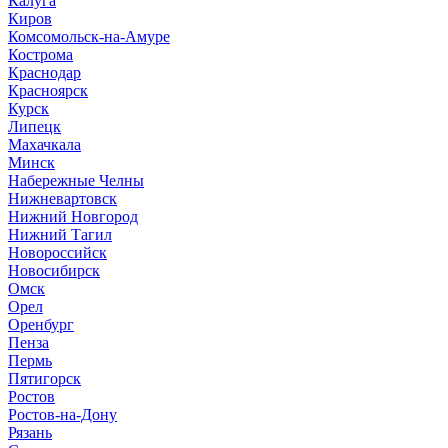
Калуга
Киров
Комсомольск-на-Амуре
Кострома
Краснодар
Красноярск
Курск
Липецк
Махачкала
Минск
Набережные Челны
Нижневартовск
Нижний Новгород
Нижний Тагил
Новороссийск
Новосибирск
Омск
Орел
Оренбург
Пенза
Пермь
Пятигорск
Ростов
Ростов-на-Дону
Рязань