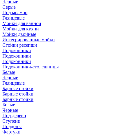
Черные
Серые
Под мрамор
Глянцевые
Мойки для ванной
Мойки для кухни
Мойки двойные
Интегрированные мойки
Стойки ресепшн
Подоконники
Подоконники
Подоконники
Подоконники-столешницы
Белые
Черные
Глянцевые
Барные стойки
Барные стойки
Барные стойки
Белые
Черные
Под дерево
Ступени
Поддоны
Фартуки