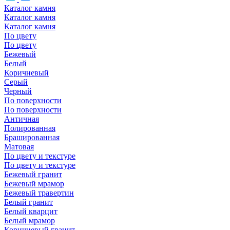
Каталог камня
Каталог камня
Каталог камня
По цвету
По цвету
Бежевый
Белый
Коричневый
Серый
Черный
По поверхности
По поверхности
Античная
Полированная
Брашированная
Матовая
По цвету и текстуре
По цвету и текстуре
Бежевый гранит
Бежевый мрамор
Бежевый травертин
Белый гранит
Белый кварцит
Белый мрамор
Коричневый гранит