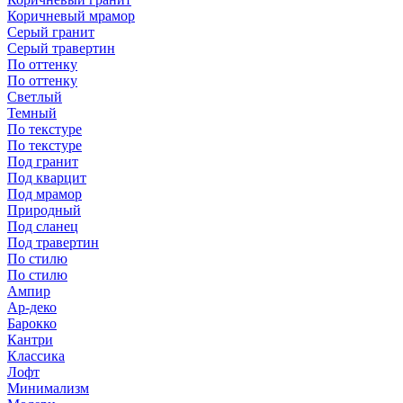
Коричневый мрамор
Серый гранит
Серый травертин
По оттенку
По оттенку
Светлый
Темный
По текстуре
По текстуре
Под гранит
Под кварцит
Под мрамор
Природный
Под сланец
Под травертин
По стилю
По стилю
Ампир
Ар-деко
Барокко
Кантри
Классика
Лофт
Минимализм