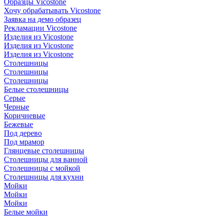
Образцы Vicostone
Хочу обрабатывать Vicostone
Заявка на демо образец
Рекламации Vicostone
Изделия из Vicostone
Изделия из Vicostone
Изделия из Vicostone
Столешницы
Столешницы
Столешницы
Белые столешницы
Серые
Черные
Коричневые
Бежевые
Под дерево
Под мрамор
Глянцевые столешницы
Столешницы для ванной
Столешницы с мойкой
Столешницы для кухни
Мойки
Мойки
Мойки
Белые мойки