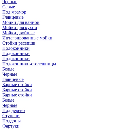
Черные
Серые
Под мрамор
Глянцевые
Мойки для ванной
Мойки для кухни
Мойки двойные
Интегрированные мойки
Стойки ресепшн
Подоконники
Подоконники
Подоконники
Подоконники-столешницы
Белые
Черные
Глянцевые
Барные стойки
Барные стойки
Барные стойки
Белые
Черные
Под дерево
Ступени
Поддоны
Фартуки