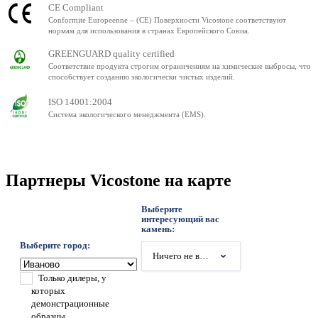
CE Compliant
Conformite Europeenne – (CE) Поверхности Vicostone соответствуют
нормам для использования в странах Европейского Союза.
GREENGUARD quality certified
Соответствие продукта строгим ограничениям на химические выбросы, что
способствует созданию экологически чистых изделий.
ISO 14001:2004
Система экологического менеджмента (EMS).
Партнеры Vicostone на карте
Выберите
интересующий вас
камень:
Выберите город:
Ничего не выбрано
Только дилеры, у
которых
демонстрационные
образцы