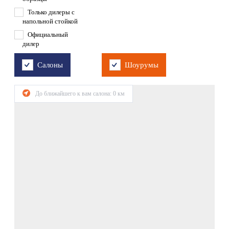
Только дилеры с
напольной стойкой
Официальный
дилер
Салоны
Шоурумы
До ближайшего к вам салона:
0
км