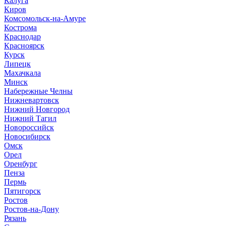
Калуга
Киров
Комсомольск-на-Амуре
Кострома
Краснодар
Красноярск
Курск
Липецк
Махачкала
Минск
Набережные Челны
Нижневартовск
Нижний Новгород
Нижний Тагил
Новороссийск
Новосибирск
Омск
Орел
Оренбург
Пенза
Пермь
Пятигорск
Ростов
Ростов-на-Дону
Рязань