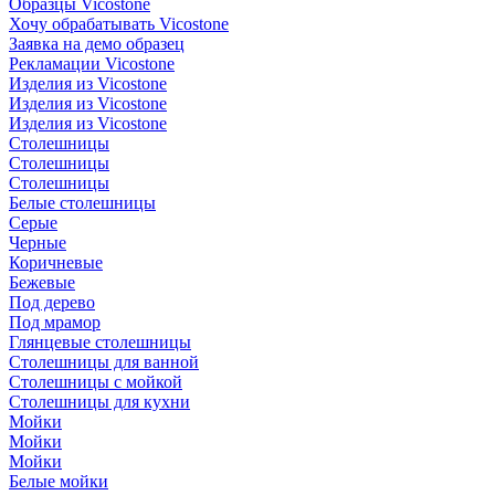
Образцы Vicostone
Хочу обрабатывать Vicostone
Заявка на демо образец
Рекламации Vicostone
Изделия из Vicostone
Изделия из Vicostone
Изделия из Vicostone
Столешницы
Столешницы
Столешницы
Белые столешницы
Серые
Черные
Коричневые
Бежевые
Под дерево
Под мрамор
Глянцевые столешницы
Столешницы для ванной
Столешницы с мойкой
Столешницы для кухни
Мойки
Мойки
Мойки
Белые мойки