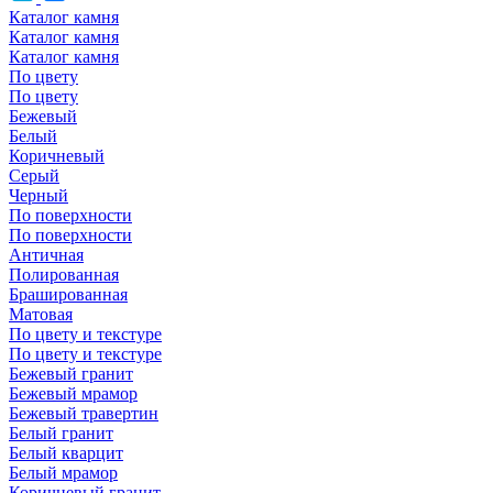
Каталог камня
Каталог камня
Каталог камня
По цвету
По цвету
Бежевый
Белый
Коричневый
Серый
Черный
По поверхности
По поверхности
Античная
Полированная
Брашированная
Матовая
По цвету и текстуре
По цвету и текстуре
Бежевый гранит
Бежевый мрамор
Бежевый травертин
Белый гранит
Белый кварцит
Белый мрамор
Коричневый гранит