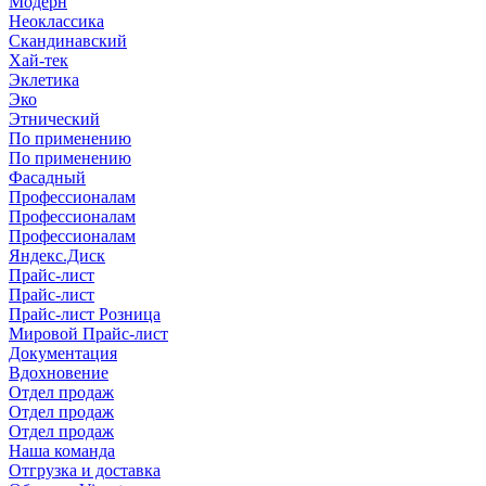
Модерн
Неоклассика
Скандинавский
Хай-тек
Эклетика
Эко
Этнический
По применению
По применению
Фасадный
Профессионалам
Профессионалам
Профессионалам
Яндекс.Диск
Прайс-лист
Прайс-лист
Прайс-лист Розница
Мировой Прайс-лист
Документация
Вдохновение
Отдел продаж
Отдел продаж
Отдел продаж
Наша команда
Отгрузка и доставка