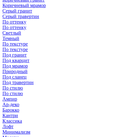
Коричневый мрамор
Серый гранит
Серый травертин
По оттенку
По оттенку
Светлый
Темный
По текстуре
По текстуре
Под гранит
Под кварцит
Под мрамор
Природный
Под сланец
Под травертин
По стилю
По стилю
Ампир
Ар-деко
Барокко
Кантри
Классика
Лофт
Минимализм