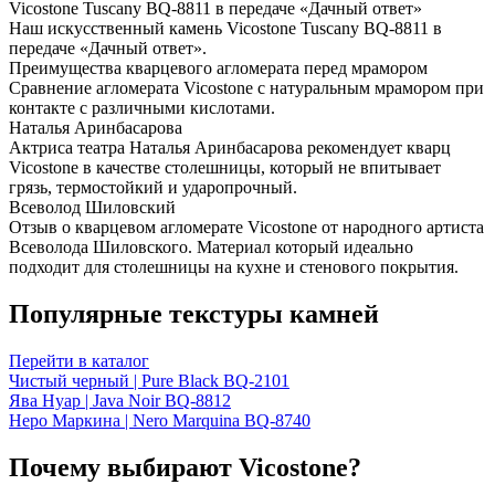
Vicostone Tuscany BQ-8811 в передаче «Дачный ответ»
Наш искусственный камень Vicostone Tuscany BQ-8811 в
передаче «Дачный ответ».
Преимущества кварцевого агломерата перед мрамором
Сравнение агломерата Vicostone с натуральным мрамором при
контакте с различными кислотами.
Наталья Аринбасарова
Актриса театра Наталья Аринбасарова рекомендует кварц
Vicostone в качестве столешницы, который не впитывает
грязь, термостойкий и ударопрочный.
Всеволод Шиловский
Отзыв о кварцевом агломерате Vicostone от народного артиста
Всеволода Шиловского. Материал который идеально
подходит для столешницы на кухне и стенового покрытия.
Популярные текстуры камней
Перейти в каталог
Чистый черный | Pure Black BQ-2101
Ява Нуар | Java Noir BQ-8812
Неро Маркина | Nero Marquina BQ-8740
Почему выбирают Vicostone?