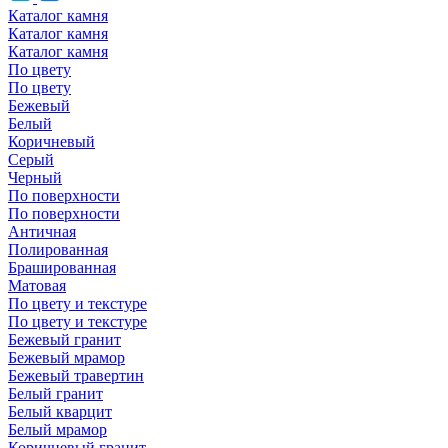
Каталог камня
Каталог камня
Каталог камня
По цвету
По цвету
Бежевый
Белый
Коричневый
Серый
Черный
По поверхности
По поверхности
Античная
Полированная
Брашированная
Матовая
По цвету и текстуре
По цвету и текстуре
Бежевый гранит
Бежевый мрамор
Бежевый травертин
Белый гранит
Белый кварцит
Белый мрамор
Коричневый гранит