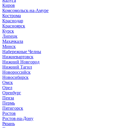
Калуга
Киров
Комсомольск-на-Амуре
Кострома
Краснодар
Красноярск
Курск
Липецк
Махачкала
Минск
Набережные Челны
Нижневартовск
Нижний Новгород
Нижний Тагил
Новороссийск
Новосибирск
Омск
Орел
Оренбург
Пенза
Пермь
Пятигорск
Ростов
Ростов-на-Дону
Рязань