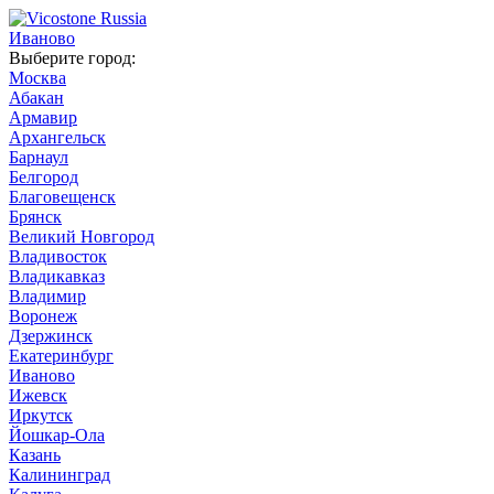
Иваново
Выберите город:
Москва
Абакан
Армавир
Архангельск
Барнаул
Белгород
Благовещенск
Брянск
Великий Новгород
Владивосток
Владикавказ
Владимир
Воронеж
Дзержинск
Екатеринбург
Иваново
Ижевск
Иркутск
Йошкар-Ола
Казань
Калининград