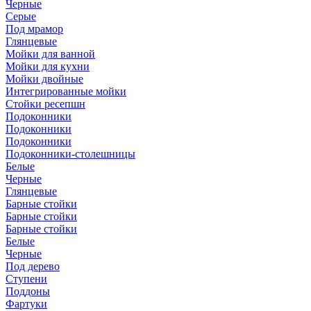
Черные
Серые
Под мрамор
Глянцевые
Мойки для ванной
Мойки для кухни
Мойки двойные
Интегрированные мойки
Стойки ресепшн
Подоконники
Подоконники
Подоконники
Подоконники-столешницы
Белые
Черные
Глянцевые
Барные стойки
Барные стойки
Барные стойки
Белые
Черные
Под дерево
Ступени
Поддоны
Фартуки