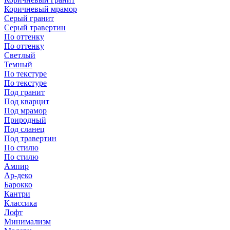
Коричневый мрамор
Серый гранит
Серый травертин
По оттенку
По оттенку
Светлый
Темный
По текстуре
По текстуре
Под гранит
Под кварцит
Под мрамор
Природный
Под сланец
Под травертин
По стилю
По стилю
Ампир
Ар-деко
Барокко
Кантри
Классика
Лофт
Минимализм