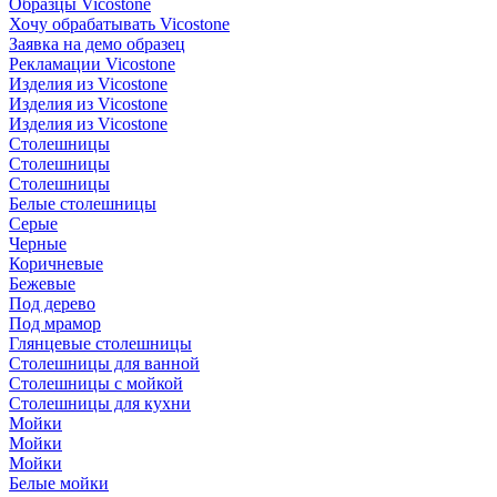
Образцы Vicostone
Хочу обрабатывать Vicostone
Заявка на демо образец
Рекламации Vicostone
Изделия из Vicostone
Изделия из Vicostone
Изделия из Vicostone
Столешницы
Столешницы
Столешницы
Белые столешницы
Серые
Черные
Коричневые
Бежевые
Под дерево
Под мрамор
Глянцевые столешницы
Столешницы для ванной
Столешницы с мойкой
Столешницы для кухни
Мойки
Мойки
Мойки
Белые мойки