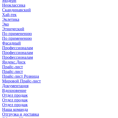
Модерн
Неоклассика
Скандинавский
Хай-тек
Эклетика
Эко
Этнический
По применению
По применению
Фасадный
Профессионалам
Профессионалам
Профессионалам
Яндекс.Диск
Прайс-лист
Прайс-лист
Прайс-лист Розница
Мировой Прайс-лист
Документация
Вдохновение
Отдел продаж
Отдел продаж
Отдел продаж
Наша команда
Отгрузка и доставка