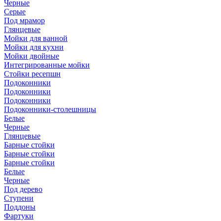
Черные
Серые
Под мрамор
Глянцевые
Мойки для ванной
Мойки для кухни
Мойки двойные
Интегрированные мойки
Стойки ресепшн
Подоконники
Подоконники
Подоконники
Подоконники-столешницы
Белые
Черные
Глянцевые
Барные стойки
Барные стойки
Барные стойки
Белые
Черные
Под дерево
Ступени
Поддоны
Фартуки