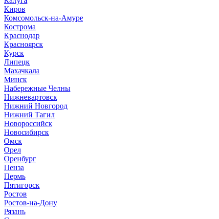
Калуга
Киров
Комсомольск-на-Амуре
Кострома
Краснодар
Красноярск
Курск
Липецк
Махачкала
Минск
Набережные Челны
Нижневартовск
Нижний Новгород
Нижний Тагил
Новороссийск
Новосибирск
Омск
Орел
Оренбург
Пенза
Пермь
Пятигорск
Ростов
Ростов-на-Дону
Рязань