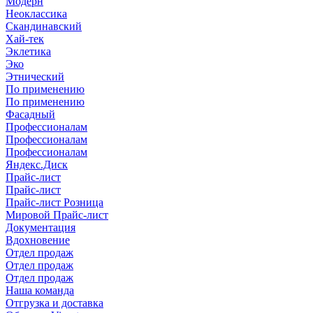
Модерн
Неоклассика
Скандинавский
Хай-тек
Эклетика
Эко
Этнический
По применению
По применению
Фасадный
Профессионалам
Профессионалам
Профессионалам
Яндекс.Диск
Прайс-лист
Прайс-лист
Прайс-лист Розница
Мировой Прайс-лист
Документация
Вдохновение
Отдел продаж
Отдел продаж
Отдел продаж
Наша команда
Отгрузка и доставка