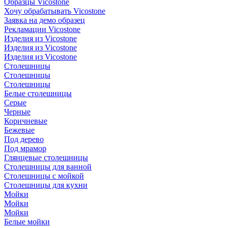
Образцы Vicostone
Хочу обрабатывать Vicostone
Заявка на демо образец
Рекламации Vicostone
Изделия из Vicostone
Изделия из Vicostone
Изделия из Vicostone
Столешницы
Столешницы
Столешницы
Белые столешницы
Серые
Черные
Коричневые
Бежевые
Под дерево
Под мрамор
Глянцевые столешницы
Столешницы для ванной
Столешницы с мойкой
Столешницы для кухни
Мойки
Мойки
Мойки
Белые мойки