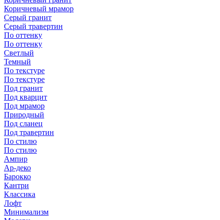
Коричневый мрамор
Серый гранит
Серый травертин
По оттенку
По оттенку
Светлый
Темный
По текстуре
По текстуре
Под гранит
Под кварцит
Под мрамор
Природный
Под сланец
Под травертин
По стилю
По стилю
Ампир
Ар-деко
Барокко
Кантри
Классика
Лофт
Минимализм