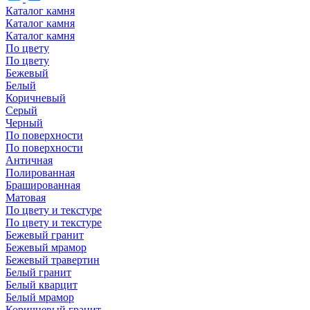
Каталог камня
Каталог камня
Каталог камня
По цвету
По цвету
Бежевый
Белый
Коричневый
Серый
Черный
По поверхности
По поверхности
Античная
Полированная
Брашированная
Матовая
По цвету и текстуре
По цвету и текстуре
Бежевый гранит
Бежевый мрамор
Бежевый травертин
Белый гранит
Белый кварцит
Белый мрамор
Коричневый гранит