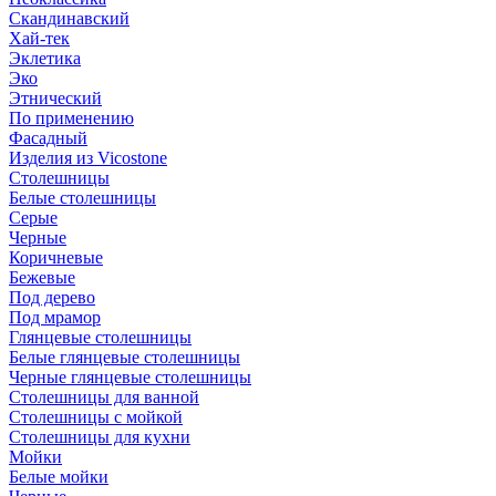
Скандинавский
Хай-тек
Эклетика
Эко
Этнический
По применению
Фасадный
Изделия из Vicostone
Столешницы
Белые столешницы
Серые
Черные
Коричневые
Бежевые
Под дерево
Под мрамор
Глянцевые столешницы
Белые глянцевые столешницы
Черные глянцевые столешницы
Столешницы для ванной
Столешницы с мойкой
Столешницы для кухни
Мойки
Белые мойки