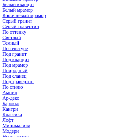
Белый кварцит
Белый мрамор
Коричневый мрамор
Серый гранит
Серый травертин
По оттенку
Светлый
Темный
По текстуре
Под гранит
Под кварцит
Под мрамор
Природный
Под сланец
Под травертин
По стилю
Ампир
Ар-деко
Барокко
Кантри
Классика
Лофт
Минимализм
Модерн
Неоклассика