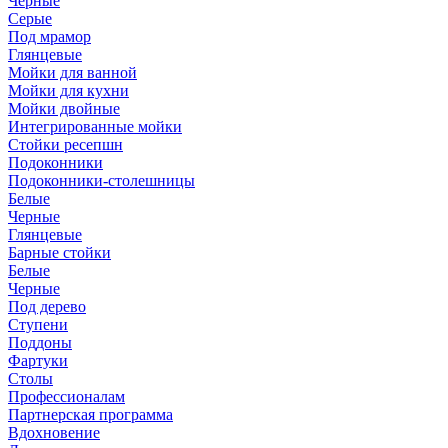
Черные
Серые
Под мрамор
Глянцевые
Мойки для ванной
Мойки для кухни
Мойки двойные
Интегрированные мойки
Стойки ресепшн
Подоконники
Подоконники-столешницы
Белые
Черные
Глянцевые
Барные стойки
Белые
Черные
Под дерево
Ступени
Поддоны
Фартуки
Столы
Профессионалам
Партнерская программа
Вдохновение