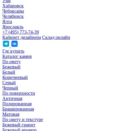
Уфа
Хабаровск
Чебоксары
Челябинск
Ялта
Ярославль
+7 (495) 773-74-39
Кабинет дизайнера
Склад онлайн
Где купить
Каталог камня
По цвету
Бежевый
Белый
Коричневый
Серый
Черный
По поверхности
Античная
Полированная
Брашированная
Матовая
По цвету и текстуре
Бежевый гранит
Бежевый мрамор