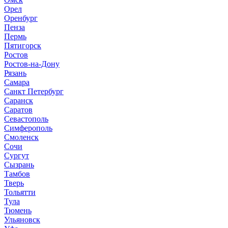
Орел
Оренбург
Пенза
Пермь
Пятигорск
Ростов
Ростов-на-Дону
Рязань
Самара
Санкт Петербург
Саранск
Саратов
Севастополь
Симферополь
Смоленск
Сочи
Сургут
Сызрань
Тамбов
Тверь
Тольятти
Тула
Тюмень
Ульяновск