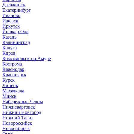
Дзержинск
Екатеринбург
Иваново
Ижевск
Иркутск
Йошкар-Ола
Казань
Калининград
Калуга
Киров
Комсомольск-на-Амуре
Кострома
Краснодар
Красноярск
Курск
Липецк
Махачкала
Минск
Набережные Челны
Нижневартовск
Нижний Новгород
Нижний Тагил
Новороссийск
Новосибирск
Омск